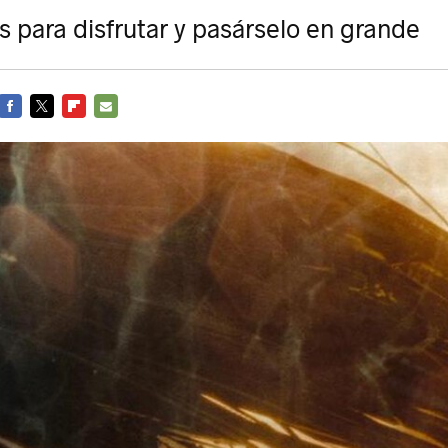
s para disfrutar y pasárselo en grande
FACEBOOK
TWITTER
FLIPBOARD
E-
MAIL