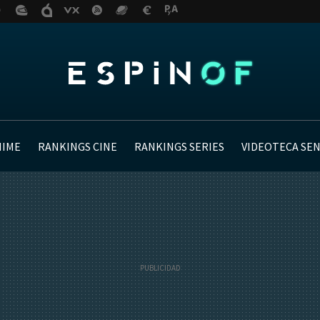
NIME
RANKINGS CINE
RANKINGS SERIES
VIDEOTECA SE