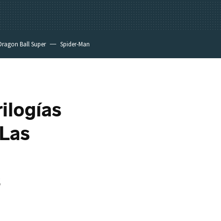
Dragon Ball Super
Spider-Man
ilogías
 Las
s