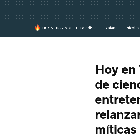
HOY SE HABLA DE
La odisea
Vaiana
Nicolas
Hoy en 
de cienc
entrete
relanza
míticas 