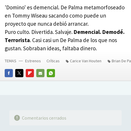
'Domino' es demencial. De Palma metamorfoseado
en Tommy Wiseau sacando como puede un
proyecto que nunca debió arrancar.
Puro culto. Divertida. Salvaje.
Demencial. Demodé.
Terrorista
. Casi casi un De Palma de los que nos
gustan. Sobraban ideas, faltaba dinero.
TEMAS
Estrenos
Críticas
Carice Van Houten
Brian De P
FACEBOOK
TWITTER
FLIPBOARD
E-
WHATSAPP
MAIL
Comentarios cerrados