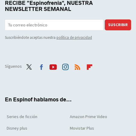
RECIBE "Espinofrenia", NUESTRA
NEWSLETTER SEMANAL
SUSCRIBIR
Suscribiéndote aceptas nuestra
política de privacidad
Síguenos
Twit
Face
Yout
Inst
RSS
Flip
ter
boo
ube
agra
boar
k
m
d
En Espinof hablamos de...
Series de ficción
Amazon Prime Video
Disney plus
Movistar Plus