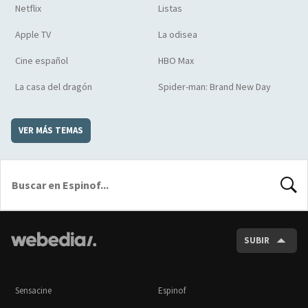
Netflix
Listas
Apple TV
La odisea
Cine español
HBO Max
La casa del dragón
Spider-man: Brand New Day
VER MÁS TEMAS
BUSCA
SUBIR
Sensacine
Espinof