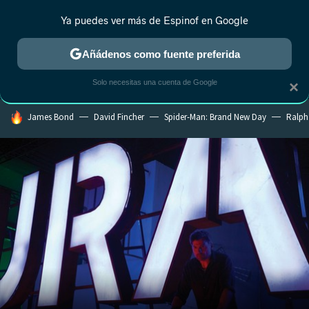
Ya puedes ver más de Espinof en Google
CRÍTICA
ESTRENOS
REALITY
ANIME
RANKINGS CINE
RA
Añádenos como fuente preferida
Solo necesitas una cuenta de Google
×
HOY SE HABLA DE
James Bond
David Fincher
Spider-Man: Brand New Day
Ralph