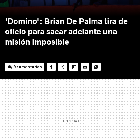
'Domino': Brian De Palma tira de
oficio para sacar adelante una
misión imposible
9 comentarios
FACEBOOK
TWITTER
FLIPBOARD
E-
WHATSAPP
MAIL