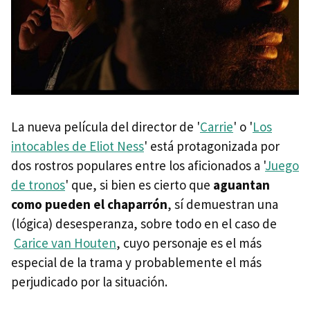
La nueva película del director de '
Carrie
' o '
Los
intocables de Eliot Ness
' está protagonizada por
dos rostros populares entre los aficionados a '
Juego
de tronos
' que, si bien es cierto que
aguantan
como pueden el chaparrón
, sí demuestran una
(lógica) desesperanza, sobre todo en el caso de
Carice van Houten
, cuyo personaje es el más
especial de la trama y probablemente el más
perjudicado por la situación.