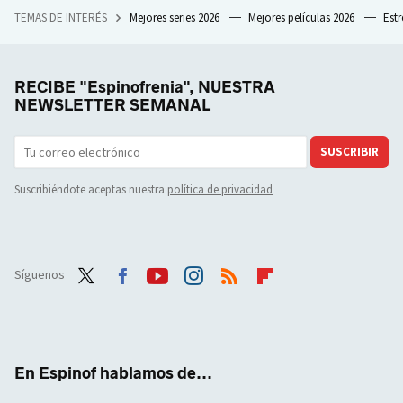
TEMAS DE INTERÉS
Mejores series 2026
Mejores películas 2026
Est
RECIBE "Espinofrenia", NUESTRA
NEWSLETTER SEMANAL
SUSCRIBIR
Suscribiéndote aceptas nuestra
política de privacidad
Síguenos
Twit
Face
Yout
Inst
RSS
Flip
ter
boo
ube
agra
boar
k
m
d
En Espinof hablamos de...