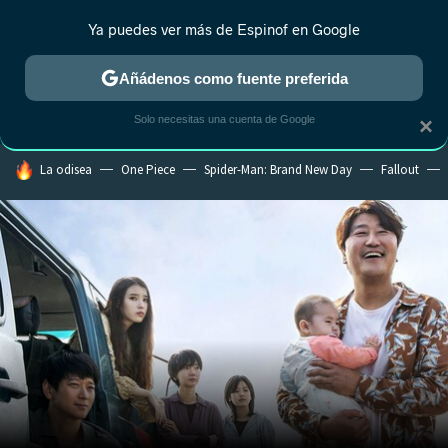
Ya puedes ver más de Espinof en Google
CRÍTICA
ESTRENOS
REALITY
ANIME
RANKINGS CINE
RA
Añádenos como fuente preferida
Solo necesitas una cuenta de Google
×
HOY SE HABLA DE
La odisea
One Piece
Spider-Man: Brand New Day
Fallout