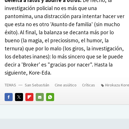
deleita a ratos y aburre a otros.
De hecho, la
investigación policial no es más que una
pantomima, una distracción para intentar hacer ver
que esta no es otro 'Asunto de familia' (sin mucho
éxito). Al final, la balanza se decanta más por lo
bueno (la magia, el preciosismo, el humor, la
ternura) que por lo malo (los giros, la investigación,
los debates inanes): lo más sincero que se le puede
decir a 'Broker' es "gracias por nacer". Hasta la
siguiente, Kore-Eda.
TEMAS
San Sebastián
Cine asiático
Críticas
Hirokazu Kor
FACEBOOK
TWITTER
FLIPBOARD
E-
WHATSAPP
MAIL