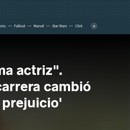
prio
Fallout
Marvel
Star Wars
Clint
a actriz".
carrera cambió
prejuicio'