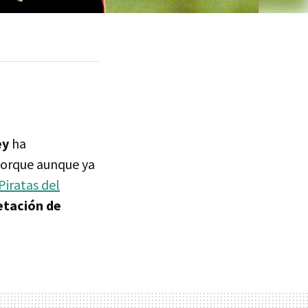
ey
ha
 Porque aunque ya
Piratas del
etación de