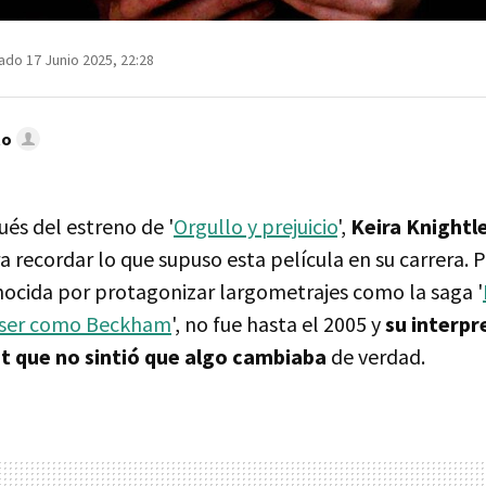
ado 17 Junio 2025, 22:28
to
és del estreno de '
Orgullo y prejuicio
',
Keira Knightl
 recordar lo que supuso esta película en su carrera.
onocida por protagonizar largometrajes como la saga '
 ser como Beckham
', no fue hasta el 2005 y
su interpr
t que no sintió que algo cambiaba
de verdad.