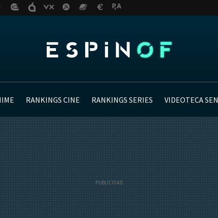
NIME
RANKINGS CINE
RANKINGS SERIES
VIDEOTECA SE