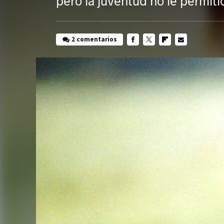
pero la juventud no le permitió
2 comentarios
FACEBOOK
TWITTER
FLIPBOARD
E-
MAIL