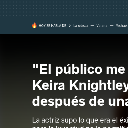
HOY SE HABLA DE
La odisea
Vaiana
Michael
Eastwood
"El público me
Keira Knightle
después de una 
La actriz supo lo que era el éx