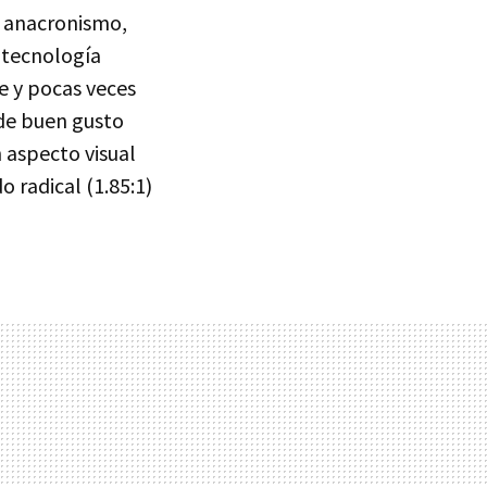
u anacronismo,
a tecnología
e y pocas veces
 de buen gusto
n aspecto visual
 radical (1.85:1)