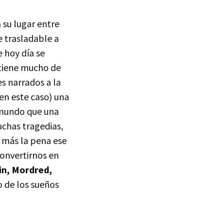
 su lugar entre
e trasladable a
e hoy día se
n tiene mucho de
s narrados a la
 en este caso) una
 mundo que una
uchas tragedias,
 más la pena ese
onvertirnos en
in, Mordred,
 de los sueños