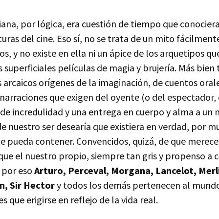
ana, por lógica, era cuestión de tiempo que conociera
uras del cine. Eso sí, no se trata de un mito fácilment
s, y no existe en ella ni un ápice de los arquetipos qu
s superficiales películas de magia y brujería. Más bie
 arcaicos orígenes de la imaginación, de cuentos orale
 narraciones que exigen del oyente (o del espectador,
 de incredulidad y una entrega en cuerpo y alma a un
e nuestro ser desearía que existiera en verdad, por m
te pueda contener. Convencidos, quizá, de que merece
e el nuestro propio, siempre tan gris y propenso a c
Y por eso
Arturo, Perceval, Morgana, Lancelot, Merl
, Sir Hector
y todos los demás pertenecen al mundo
s que erigirse en reflejo de la vida real.