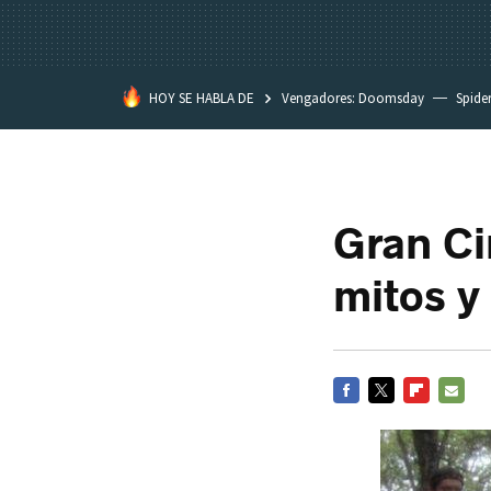
HOY SE HABLA DE
Vengadores: Doomsday
Spide
Dakota Johnson
David Lynch
Gran Ci
mitos y
FACEBOOK
TWITTER
FLIPBOARD
E-
MAIL