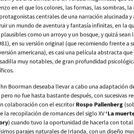
enzo en el que los colores, las formas, las sombras, la 
protagonistas centrales de una narración alucinada y 
uir un mundo de aventura y fantasía infinitas, en la qu
 plausibles como un arroyo y un bosque, y quizá sean 
981), en su versión original (que recomiendo frente a s
versión americana), es casi una película abstracta que 
pesadilla muy notables, de gran profundidad psicológ
ficos.
ohn Boorman deseaba llevar a cabo una adaptación de
 pero no fue hasta bastante después, con sucesivas re
n colaboración con el escritor
Rospo Pallenberg
(sob
e la recopilación de romances del siglo XV
‘La muerte
ory
) cuando tuvo la oportunidad de hacerla con total 
ísimos parajes naturales de Irlanda, con un diseño mu