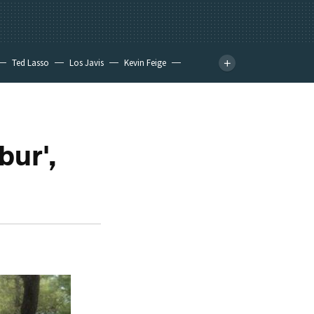
Ted Lasso
Los Javis
Kevin Feige
bur',