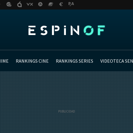
NIME
RANKINGS CINE
RANKINGS SERIES
VIDEOTECA SE