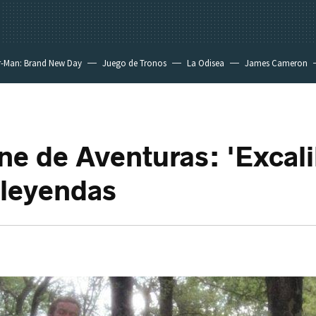
r-Man: Brand New Day
Juego de Tronos
La Odisea
James Cameron
ne de Aventuras: 'Excali
 leyendas