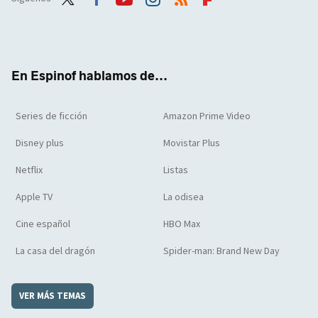
Twit
Face
Yout
Inst
RSS
Flip
ter
boo
ube
agra
boar
k
m
d
En Espinof hablamos de...
Series de ficción
Amazon Prime Video
Disney plus
Movistar Plus
Netflix
Listas
Apple TV
La odisea
Cine español
HBO Max
La casa del dragón
Spider-man: Brand New Day
VER MÁS TEMAS