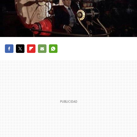
FACEBOOK
TWITTER
FLIPBOARD
E-
WHATSAPP
MAIL