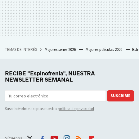
TEMAS DE INTERÉS
Mejores series 2026
Mejores películas 2026
Est
RECIBE "Espinofrenia", NUESTRA
NEWSLETTER SEMANAL
SUSCRIBIR
Suscribiéndote aceptas nuestra
política de privacidad
Síguenos