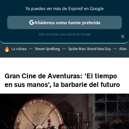
Ya puedes ver más de Espinof en Google
MENÚ
NUEVO
Añádenos como fuente preferida
CRÍTICA
ESTRENOS
REALITY
ANIME
RANKINGS CINE
RA
Solo necesitas una cuenta de Google
×
HOY SE HABLA DE
La odisea
Steven Spielberg
Spider-Man: Brand New Day
Alien
Gran Cine de Aventuras: 'El tiempo
en sus manos', la barbarie del futuro