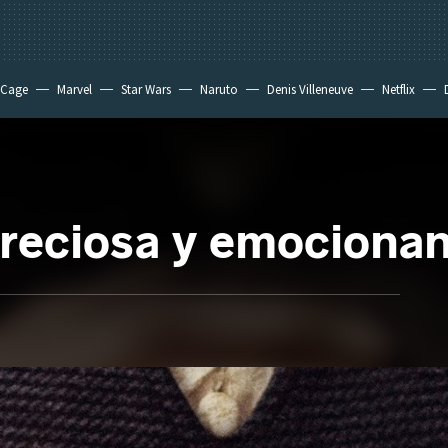
 Cage
Marvel
Star Wars
Naruto
Denis Villeneuve
Netflix
preciosa y emocionan