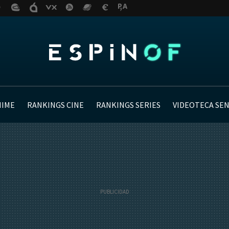
NIME
RANKINGS CINE
RANKINGS SERIES
VIDEOTECA SE