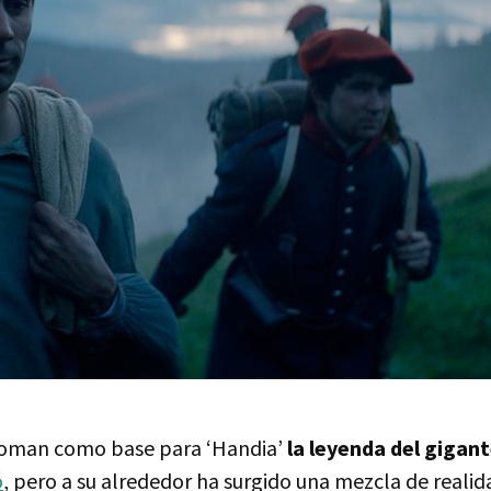
 toman como base para ‘Handia’
la leyenda del gigant
ó
, pero a su alrededor ha surgido una mezcla de reali