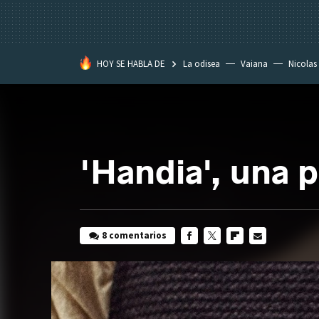
HOY SE HABLA DE
La odisea
Vaiana
Nicolas
'Handia', una 
8 comentarios
FACEBOOK
TWITTER
FLIPBOARD
E-
MAIL