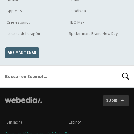
Apple TV
La odisea
Cine español
HBO Max
La casa del dragón
Spider-man: Brand New Day
VER MÁS TEMAS
BUSCA
SUBIR
Sensacine
Espinof
Otras publicaciones de Webedia