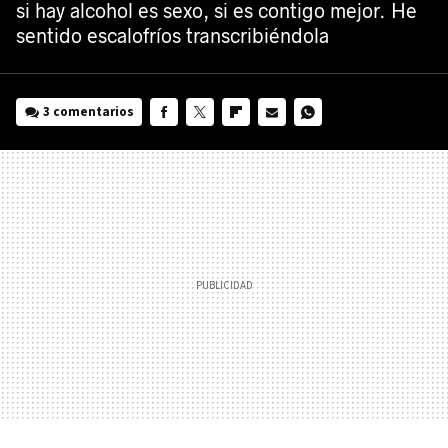
si hay alcohol es sexo, si es contigo mejor. He
sentido escalofríos transcribiéndola
3 comentarios
FACEBOOK
TWITTER
FLIPBOARD
E-
WHATSAPP
MAIL