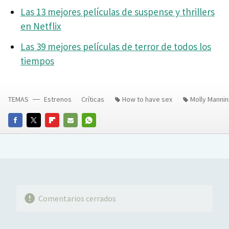
Las 13 mejores películas de suspense y thrillers
en Netflix
Las 39 mejores películas de terror de todos los
tiempos
TEMAS
Estrenos
Críticas
How to have sex
Molly Manni
FACEBOOK
TWITTER
FLIPBOARD
E-
WHATSAPP
MAIL
Comentarios cerrados