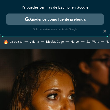
Ya puedes ver más de Espinof en Google
CRÍTICA
ESTRENOS
REALITY
ANIME
RANKINGS CINE
RA
Añádenos como fuente preferida
Solo necesitas una cuenta de Google
×
HOY SE HABLA DE
La odisea
Vaiana
Nicolas Cage
Marvel
Star Wars
Na