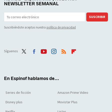
NEWSLETTER SEMANAL
SUSCRIBIR
Suscribiéndote aceptas nuestra
política de privacidad
Síguenos
Twit
Face
Yout
Inst
RSS
Flip
ter
boo
ube
agra
boar
k
m
d
En Espinof hablamos de...
Series de ficción
Amazon Prime Video
Disney plus
Movistar Plus
Netflix
Listas