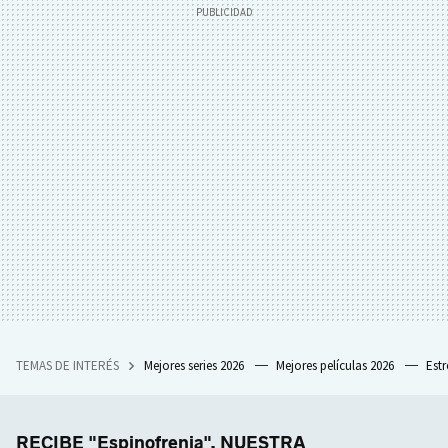
TEMAS DE INTERÉS
Mejores series 2026
Mejores películas 2026
Est
RECIBE "Espinofrenia", NUESTRA