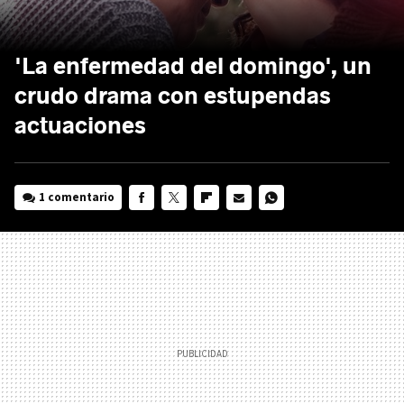
'La enfermedad del domingo', un
crudo drama con estupendas
actuaciones
1 comentario
FACEBOOK
TWITTER
FLIPBOARD
E-
WHATSAPP
MAIL