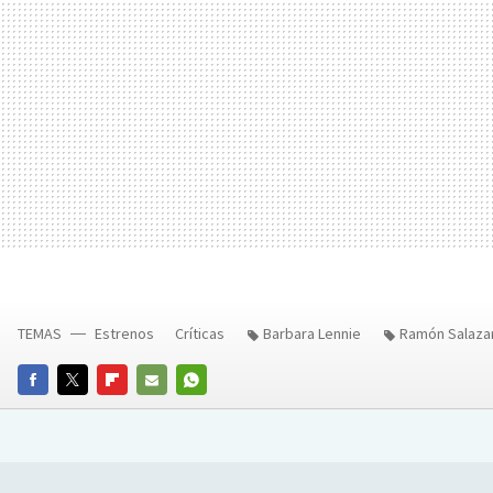
TEMAS
Estrenos
Críticas
Barbara Lennie
Ramón Salaza
FACEBOOK
TWITTER
FLIPBOARD
E-
WHATSAPP
MAIL