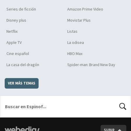
Series de ficción
Amazon Prime Video
Disney plus
Movistar Plus
Netflix
Listas
Apple TV
La odisea
Cine español
HBO Max
La casa del dragón
Spider-man: Brand New Day
VER MÁS TEMAS
BUSCA
SUBIR