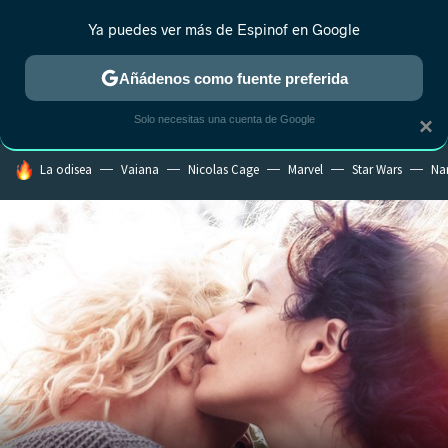
Ya puedes ver más de Espinof en Google
CRÍTICA
ESTRENOS
REALITY
ANIME
RANKINGS CINE
RA
Añádenos como fuente preferida
Solo necesitas una cuenta de Google
×
HOY SE HABLA DE
La odisea
Vaiana
Nicolas Cage
Marvel
Star Wars
Na