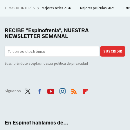
TEMAS DE INTERÉS
Mejores series 2026
Mejores películas 2026
Est
RECIBE "Espinofrenia", NUESTRA
NEWSLETTER SEMANAL
SUSCRIBIR
Suscribiéndote aceptas nuestra
política de privacidad
Síguenos
Twit
Face
Yout
Inst
RSS
Flip
ter
boo
ube
agra
boar
k
m
d
En Espinof hablamos de...