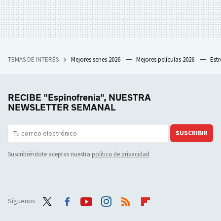
TEMAS DE INTERÉS
Mejores series 2026
Mejores películas 2026
Est
RECIBE "Espinofrenia", NUESTRA
NEWSLETTER SEMANAL
SUSCRIBIR
Suscribiéndote aceptas nuestra
política de privacidad
Síguenos
Twit
Face
Yout
Inst
RSS
Flip