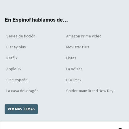
ter
boo
ube
agra
boar
k
m
d
En Espinof hablamos de...
Series de ficción
Amazon Prime Video
Disney plus
Movistar Plus
Netflix
Listas
Apple TV
La odisea
Cine español
HBO Max
La casa del dragón
Spider-man: Brand New Day
VER MÁS TEMAS