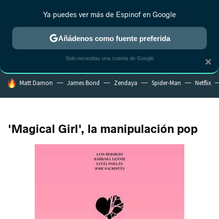
Ya puedes ver más de Espinof en Google
CRÍTICA
ESTRENOS
REALITY
ANIME
RANKINGS CINE
RA
Añádenos como fuente preferida
Solo necesitas una cuenta de Google
×
HOY SE HABLA DE
Matt Damon
James Bond
Zendaya
Spider-Man
Netflix
'Magical Girl', la manipulación pop