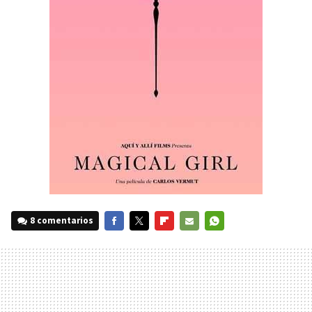
8 comentarios
FACEBOOK
TWITTER
FLIPBOARD
E-
WHATSAPP
MAIL