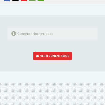
FACEBOOK
TWITTER
FLIPBOARD
E-
WHATSAPP
MAIL
Comentarios cerrados
VER
8 COMENTARIOS