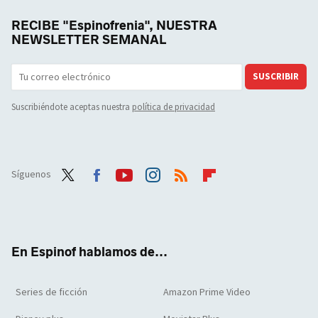
RECIBE "Espinofrenia", NUESTRA
NEWSLETTER SEMANAL
SUSCRIBIR
Suscribiéndote aceptas nuestra
política de privacidad
Síguenos
Twit
Face
Yout
Inst
RSS
Flip
ter
boo
ube
agra
boar
k
m
d
En Espinof hablamos de...
Series de ficción
Amazon Prime Video