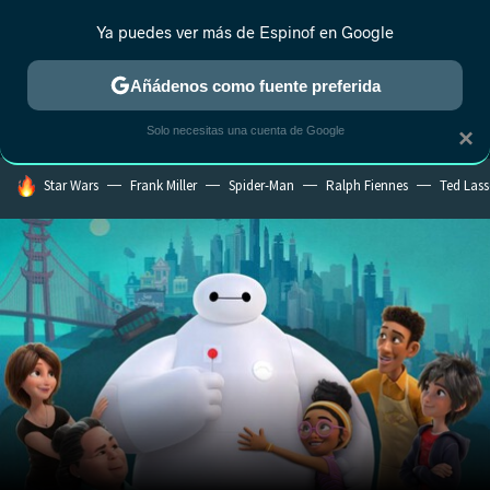
Ya puedes ver más de Espinof en Google
MENÚ
NUEVO
Añádenos como fuente preferida
CRÍTICA
ESTRENOS
REALITY
ANIME
RANKINGS CINE
RA
Solo necesitas una cuenta de Google
×
HOY SE HABLA DE
Star Wars
Frank Miller
Spider-Man
Ralph Fiennes
Ted Las