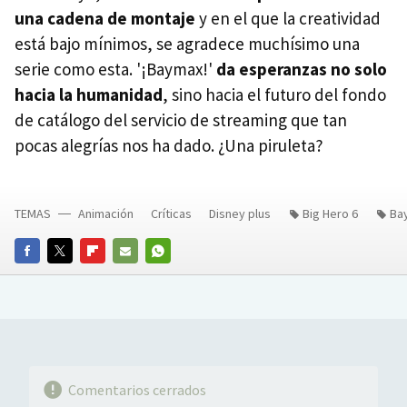
una cadena de montaje
y en el que la creatividad
está bajo mínimos, se agradece muchísimo una
serie como esta. '¡Baymax!'
da esperanzas no solo
hacia la humanidad
, sino hacia el futuro del fondo
de catálogo del servicio de streaming que tan
pocas alegrías nos ha dado. ¿Una piruleta?
TEMAS
Animación
Críticas
Disney plus
Big Hero 6
Ba
FACEBOOK
TWITTER
FLIPBOARD
E-
WHATSAPP
MAIL
Comentarios cerrados