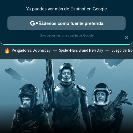
Ya puedes ver más de Espinof en Google
CRÍTICA
ESTRENOS
REALITY
ANIME
RANKINGS CINE
RA
Añádenos como fuente preferida
Solo necesitas una cuenta de Google
×
HOY SE HABLA DE
Vengadores: Doomsday
Spider-Man: Brand New Day
Juego de Tr