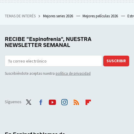
TEMAS DE INTERÉS
Mejores series 2026
Mejores películas 2026
Est
RECIBE "Espinofrenia", NUESTRA
NEWSLETTER SEMANAL
SUSCRIBIR
Suscribiéndote aceptas nuestra
política de privacidad
Síguenos
Twit
Face
Yout
Inst
RSS
Flip
ter
boo
ube
agra
boar
k
m
d