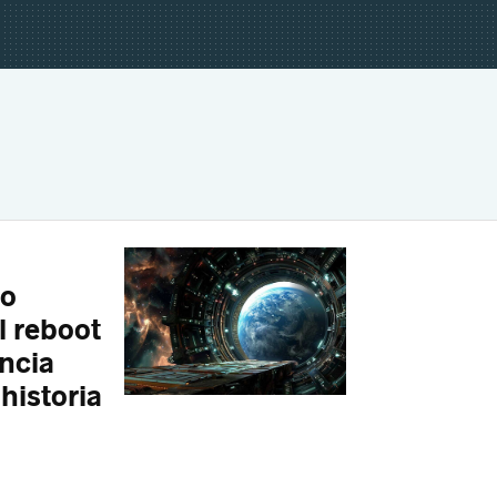
no
l reboot
encia
historia