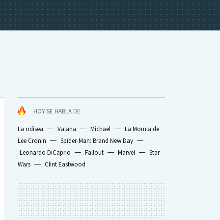
HOY SE HABLA DE
La odisea
Vaiana
Michael
La Momia de
Lee Cronin
Spider-Man: Brand New Day
Leonardo DiCaprio
Fallout
Marvel
Star
Wars
Clint Eastwood