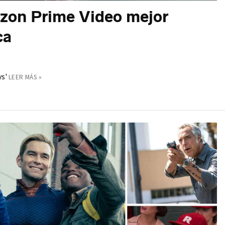
azon Prime Video mejor
ca
ys'
LEER MÁS »