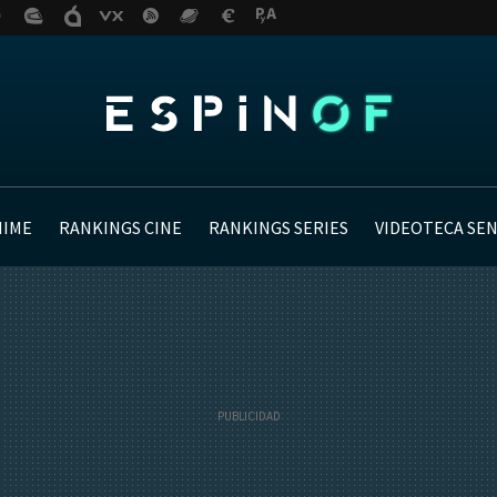
NIME
RANKINGS CINE
RANKINGS SERIES
VIDEOTECA SE