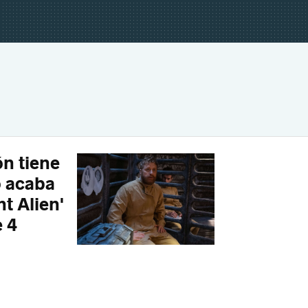
ón tiene
o acaba
t Alien'
e 4