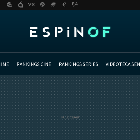
NIME
RANKINGS CINE
RANKINGS SERIES
VIDEOTECA SE