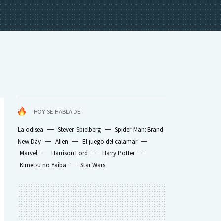
HOY SE HABLA DE
La odisea
Steven Spielberg
Spider-Man: Brand
New Day
Alien
El juego del calamar
Marvel
Harrison Ford
Harry Potter
Kimetsu no Yaiba
Star Wars