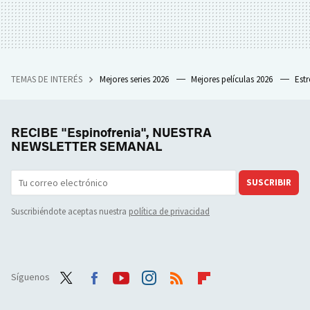
TEMAS DE INTERÉS
Mejores series 2026
Mejores películas 2026
Est
RECIBE "Espinofrenia", NUESTRA
NEWSLETTER SEMANAL
SUSCRIBIR
Suscribiéndote aceptas nuestra
política de privacidad
Síguenos
Twit
Face
Yout
Inst
RSS
Flip