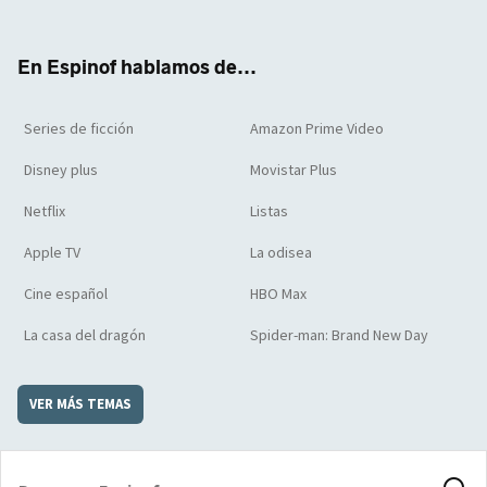
ter
boo
ube
agra
boar
k
m
d
En Espinof hablamos de...
Series de ficción
Amazon Prime Video
Disney plus
Movistar Plus
Netflix
Listas
Apple TV
La odisea
Cine español
HBO Max
La casa del dragón
Spider-man: Brand New Day
VER MÁS TEMAS