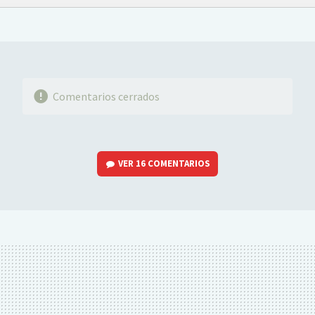
FACEBOOK
TWITTER
FLIPBOARD
E-
WHATSAPP
MAIL
Comentarios cerrados
VER
16 COMENTARIOS