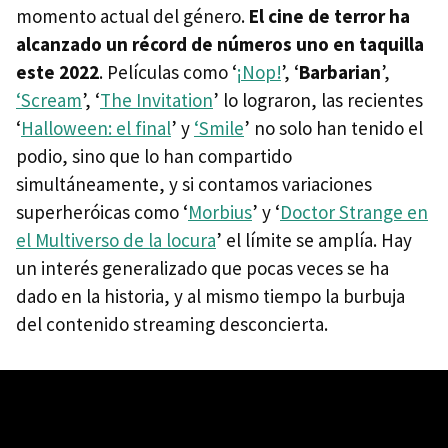
momento actual del género.
El cine de terror ha
alcanzado un récord de números uno en taquilla
este 2022
. Películas como ‘
¡Nop!
’, ‘
Barbarian
’,
‘Scream
’, ‘
The Invitation
’ lo lograron, las recientes
‘
Halloween: el final
’ y
‘Smile
’ no solo han tenido el
podio, sino que lo han compartido
simultáneamente, y si contamos variaciones
superheróicas como ‘
Morbius
’ y ‘
Doctor Strange en
el Multiverso de la locura
’ el límite se amplía. Hay
un interés generalizado que pocas veces se ha
dado en la historia, y al mismo tiempo la burbuja
del contenido streaming desconcierta.