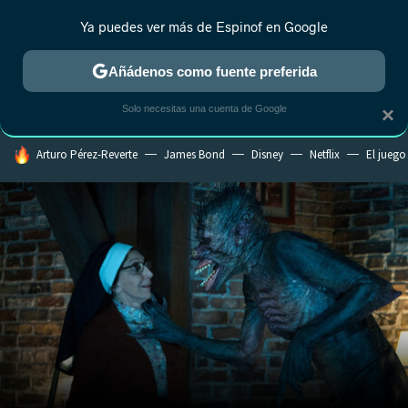
Ya puedes ver más de Espinof en Google
CRÍTICA
ESTRENOS
REALITY
ANIME
RANKINGS CINE
RA
Añádenos como fuente preferida
Solo necesitas una cuenta de Google
×
HOY SE HABLA DE
Arturo Pérez-Reverte
James Bond
Disney
Netflix
El juego