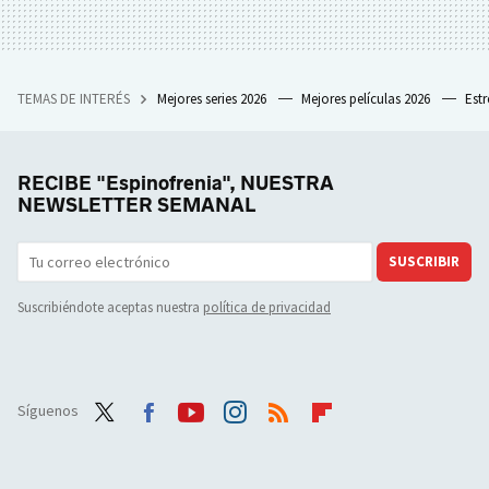
TEMAS DE INTERÉS
Mejores series 2026
Mejores películas 2026
Est
RECIBE "Espinofrenia", NUESTRA
NEWSLETTER SEMANAL
SUSCRIBIR
Suscribiéndote aceptas nuestra
política de privacidad
Síguenos
Twit
Face
Yout
Inst
RSS
Flip
ter
boo
ube
agra
boar