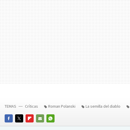
TEMAS
Críticas
Roman Polanski
La semilla del diablo
FACEBOOK
TWITTER
FLIPBOARD
E-
WHATSAPP