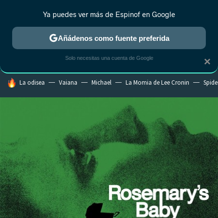
Ya puedes ver más de Espinof en Google
CRÍTICA
ESTRENOS
REALITY
ANIME
RANKINGS CINE
RA
Añádenos como fuente preferida
Solo necesitas una cuenta de Google
×
HOY SE HABLA DE
La odisea
Vaiana
Michael
La Momia de Lee Cronin
Spide