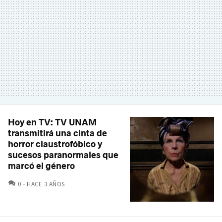
Hoy en TV: TV UNAM
transmitirá una cinta de
horror claustrofóbico y
sucesos paranormales que
marcó el género
COMENTARIOS
0
HACE 3 AÑOS