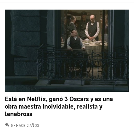
Está en Netflix, ganó 3 Oscars y es una
obra maestra inolvidable, realista y
tenebrosa
COMENTARIOS
6
HACE 2 AÑOS