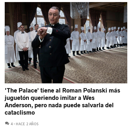
'The Palace' tiene al Roman Polanski más
juguetón queriendo imitar a Wes
Anderson, pero nada puede salvarla del
cataclismo
COMENTARIOS
4
HACE 2 AÑOS