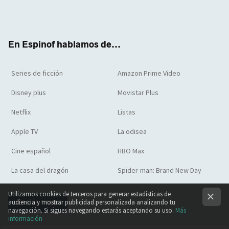
Twit
Face
Yout
Inst
RSS
Flip
ter
boo
ube
agra
boar
k
m
d
En Espinof hablamos de...
Series de ficción
Amazon Prime Video
Disney plus
Movistar Plus
Netflix
Listas
Apple TV
La odisea
Cine español
HBO Max
La casa del dragón
Spider-man: Brand New Day
Utilizamos cookies de terceros para generar estadísticas de
audiencia y mostrar publicidad personalizada analizando tu
VER MÁS TEMAS
navegación. Si sigues navegando estarás aceptando su uso.
Más
información