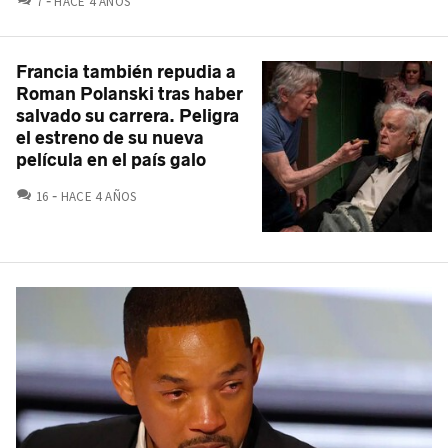
7
HACE 4 AÑOS
Francia también repudia a
Roman Polanski tras haber
salvado su carrera. Peligra
el estreno de su nueva
película en el país galo
COMENTARIOS
16
HACE 4 AÑOS