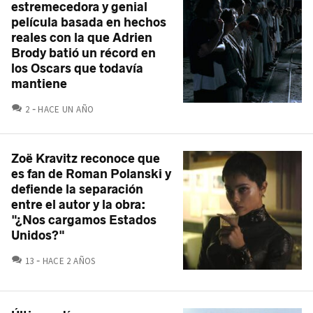
estremecedora y genial
película basada en hechos
reales con la que Adrien
Brody batió un récord en
los Oscars que todavía
mantiene
COMENTARIOS
2
HACE UN AÑO
Zoë Kravitz reconoce que
es fan de Roman Polanski y
defiende la separación
entre el autor y la obra:
"¿Nos cargamos Estados
Unidos?"
COMENTARIOS
13
HACE 2 AÑOS