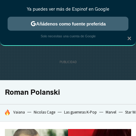
Ya puedes ver más de Espinof en Google
MENÚ
NUEVO
Añádenos como fuente preferida
CRÍTICA
ESTRENOS
REALITY
ANIME
RANKINGS CINE
RA
Solo necesitas una cuenta de Google
×
Roman Polanski
HOY SE HABLA DE
Vaiana
Nicolas Cage
Las guerreras K-Pop
Marvel
Star W