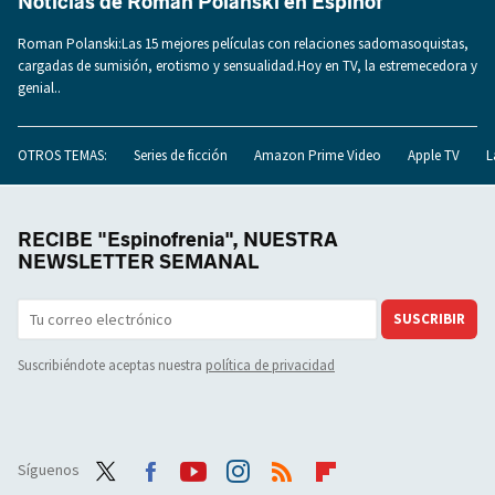
Noticias de Roman Polanski en Espinof
Roman Polanski:Las 15 mejores películas con relaciones sadomasoquistas,
cargadas de sumisión, erotismo y sensualidad.Hoy en TV, la estremecedora y
genial..
OTROS TEMAS:
Series de ficción
Amazon Prime Video
Apple TV
L
RECIBE "Espinofrenia", NUESTRA
NEWSLETTER SEMANAL
SUSCRIBIR
Suscribiéndote aceptas nuestra
política de privacidad
Síguenos