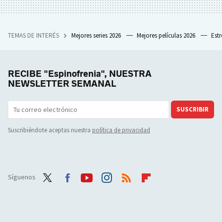
TEMAS DE INTERÉS
Mejores series 2026
Mejores películas 2026
Est
RECIBE "Espinofrenia", NUESTRA
NEWSLETTER SEMANAL
SUSCRIBIR
Suscribiéndote aceptas nuestra
política de privacidad
Síguenos
Twit
Face
Yout
Inst
RSS
Flip
ter
boo
ube
agra
boar