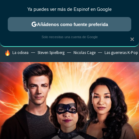
Ya puedes ver más de Espinof en Google
CRÍTICA
ESTRENOS
REALITY
ANIME
RANKINGS CINE
RA
Añádenos como fuente preferida
Solo necesitas una cuenta de Google
×
HOY SE HABLA DE
La odisea
Steven Spielberg
Nicolas Cage
Las guerreras K-Pop