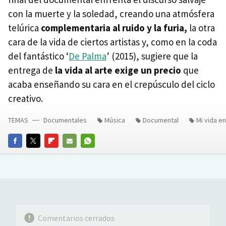
con la muerte y la soledad, creando una atmósfera
telúrica
complementaria al ruido y la furia,
la otra
cara de la vida de ciertos artistas y, como en la coda
del fantástico ‘
De Palma
’ (2015), sugiere que la
entrega de
la vida al arte exige un precio
que
acaba enseñando su cara en el crepúsculo del ciclo
creativo.
TEMAS
Documentales
Música
Documental
Mi vida e
FACEBOOK
TWITTER
FLIPBOARD
E-
WHATSAPP
MAIL
Comentarios cerrados