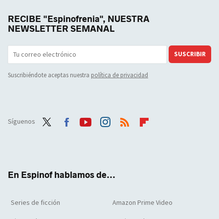
RECIBE "Espinofrenia", NUESTRA
NEWSLETTER SEMANAL
SUSCRIBIR
Suscribiéndote aceptas nuestra
política de privacidad
Síguenos
Twit
Face
Yout
Inst
RSS
Flip
ter
boo
ube
agra
boar
k
m
d
En Espinof hablamos de...
Series de ficción
Amazon Prime Video