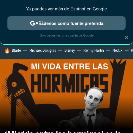
Ya puedes ver más de Espinof en Google
CRÍTICA
ESTRENOS
REALITY
ANIME
RANKINGS CINE
RA
Añádenos como fuente preferida
Solo necesitas una cuenta de Google
×
HOY SE HABLA DE
Blade
Michael Douglas
Disney
Renny Harlin
Netflix
R