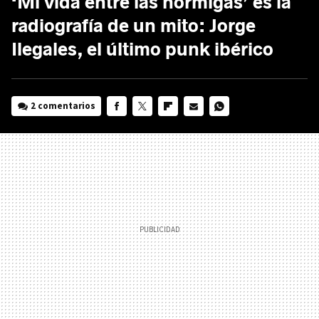
‘Mi vida entre las hormigas’ es la
radiografía de un mito: Jorge
Ilegales, el último punk ibérico
2 comentarios
FACEBOOK
TWITTER
FLIPBOARD
E-
WHATSAPP
MAIL