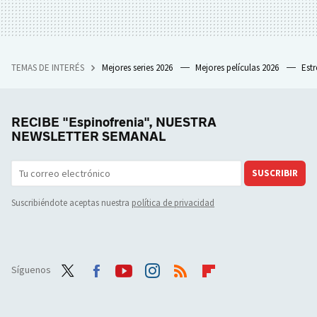
TEMAS DE INTERÉS
Mejores series 2026
Mejores películas 2026
Est
RECIBE "Espinofrenia", NUESTRA
NEWSLETTER SEMANAL
SUSCRIBIR
Suscribiéndote aceptas nuestra
política de privacidad
Síguenos
Twit
Face
Yout
Inst
RSS
Flip
ter
boo
ube
agra
boar