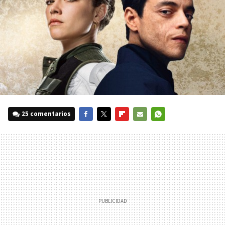
25 comentarios
FACEBOOK
TWITTER
FLIPBOARD
E-
WHATSAPP
MAIL