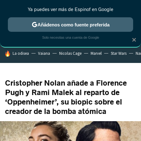
Ya puedes ver más de Espinof en Google
MENÚ
NUEVO
Añádenos como fuente preferida
CRÍTICA
ESTRENOS
REALITY
ANIME
RANKINGS CINE
RA
Solo necesitas una cuenta de Google
×
HOY SE HABLA DE
La odisea
Vaiana
Nicolas Cage
Marvel
Star Wars
Na
Cristopher Nolan añade a Florence
Pugh y Rami Malek al reparto de
‘Oppenheimer’, su biopic sobre el
creador de la bomba atómica