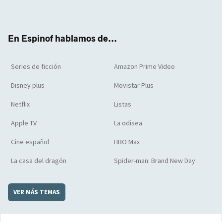
ter
boo
ube
agra
boar
k
m
d
En Espinof hablamos de...
Series de ficción
Amazon Prime Video
Disney plus
Movistar Plus
Netflix
Listas
Apple TV
La odisea
Cine español
HBO Max
La casa del dragón
Spider-man: Brand New Day
VER MÁS TEMAS