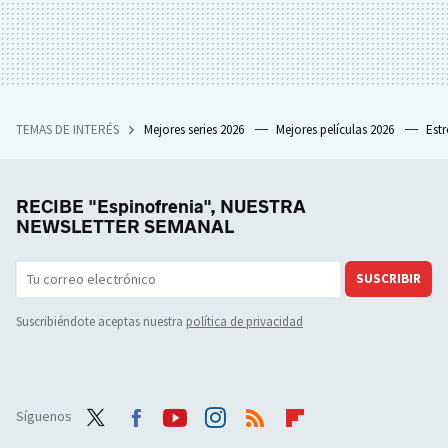
TEMAS DE INTERÉS
Mejores series 2026
Mejores películas 2026
Est
RECIBE "Espinofrenia", NUESTRA
NEWSLETTER SEMANAL
SUSCRIBIR
Suscribiéndote aceptas nuestra
política de privacidad
Síguenos
Twit
Face
Yout
Inst
RSS
Flip