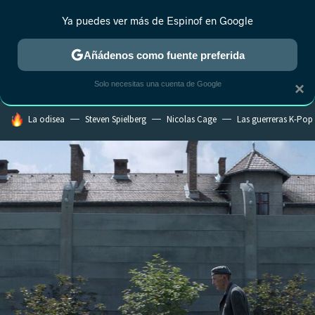
Ya puedes ver más de Espinof en Google
CRÍTICA
ESTRENOS
REALITY
ANIME
RANKINGS CINE
RA
Añádenos como fuente preferida
Solo necesitas una cuenta de Google
×
HOY SE HABLA DE
La odisea
Steven Spielberg
Nicolas Cage
Las guerreras K-Pop