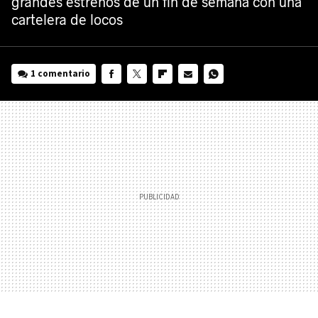
grandes estrenos de un fin de semana con una
cartelera de locos
1 comentario
FACEBOOK
TWITTER
FLIPBOARD
E-
WHATSAPP
MAIL