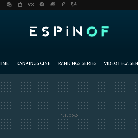
NIME
RANKINGS CINE
RANKINGS SERIES
VIDEOTECA SE