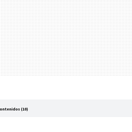
Contenidos (10)
mulus', steelbook en 4K
s Bitelchús', steelbook en 4K