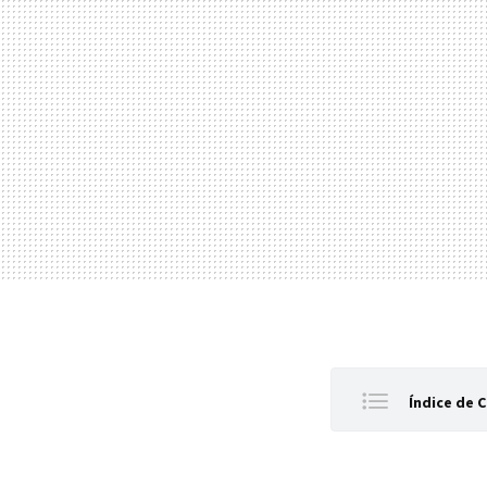
Índice de 
'Alien Ro
'Bitelchú