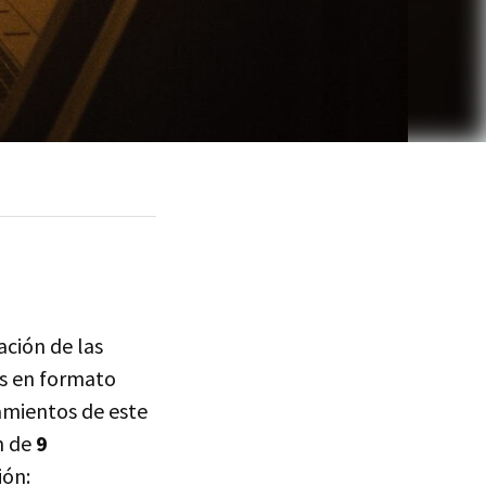
ación de las
as en formato
zamientos de este
n de
9
ión: