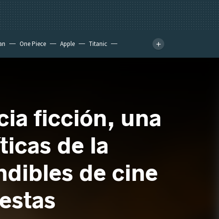
an
One Piece
Apple
Titanic
ia ficción, una
ticas de la
ndibles de cine
estas