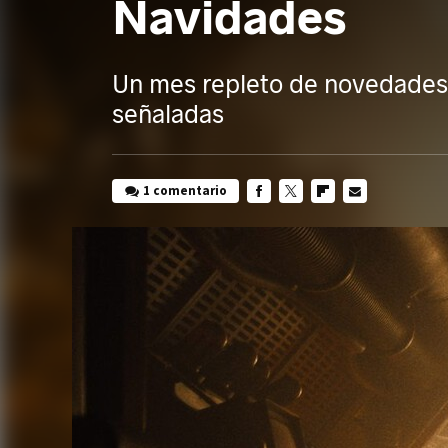
Navidades
Un mes repleto de novedades 
señaladas
1 comentario
FACEBOOK
TWITTER
FLIPBOARD
E-
MAIL