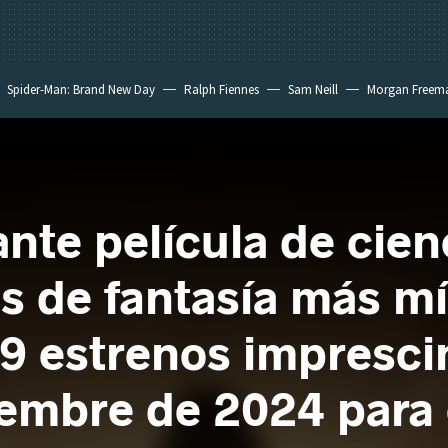
Spider-Man: Brand New Day
Ralph Fiennes
Sam Neill
Morgan Freem
te película de cienc
s de fantasía más mí
 9 estrenos impresci
iembre de 2024 para 