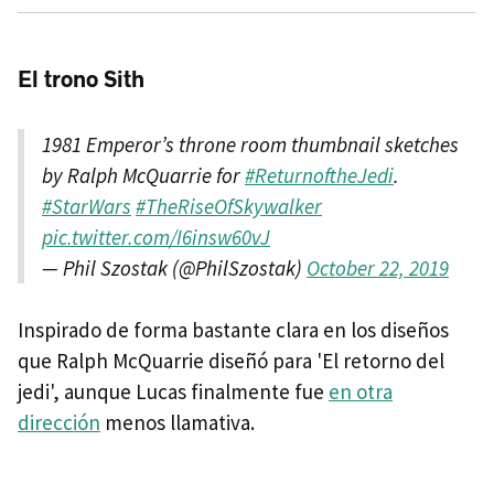
El trono Sith
1981 Emperor’s throne room thumbnail sketches
by Ralph McQuarrie for
#ReturnoftheJedi
.
#StarWars
#TheRiseOfSkywalker
pic.twitter.com/I6insw60vJ
— Phil Szostak (@PhilSzostak)
October 22, 2019
Inspirado de forma bastante clara en los diseños
que Ralph McQuarrie diseñó para 'El retorno del
jedi', aunque Lucas finalmente fue
en otra
dirección
menos llamativa.