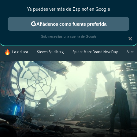
Ya puedes ver más de Espinof en Google
MENÚ
NUEVO
Añádenos como fuente preferida
CRÍTICA
ESTRENOS
REALITY
ANIME
RANKINGS CINE
RA
Solo necesitas una cuenta de Google
×
HOY SE HABLA DE
La odisea
Steven Spielberg
Spider-Man: Brand New Day
Alien