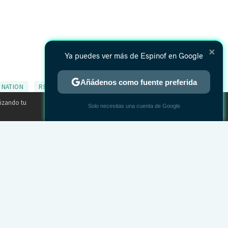
×
Ya puedes ver más de Espinof en Google
Añádenos como fuente preferida
E NATION
REBECCA FERGUSON
TWEET
lizando tu
×
Solo necesitas una cuenta de Google