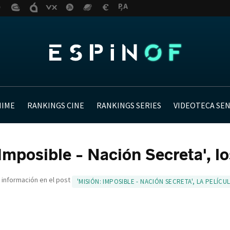
NIME
RANKINGS CINE
RANKINGS SERIES
VIDEOTECA SE
Imposible - Nación Secreta', lo
 información en el post
'MISIÓN: IMPOSIBLE - NACIÓN SECRETA', LA PELÍCU