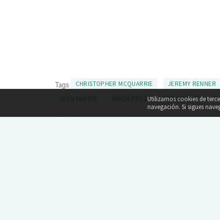
CHRISTOPHER MCQUARRIE
JEREMY RENNER
Tags
Utilizamos cookies de terc
SEAN HARRIS
SIMON PEGG
TOM CRUISE
navegación. Si sigues nav
Más información en el post
'MISIÓN: IMPOSIBLE - NACI