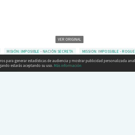
VER ORIGINAL
MISIÓN: IMPOSIBLE - NACIÓN SECRETA
MISSION: IMPOSSIBLE - ROGU
eros para generar estadísticas de audiencia y mostrar publicidad personalizada ana
egando estarás aceptando su uso.
Más información
ÓN SECRETA', LA PELÍCULA