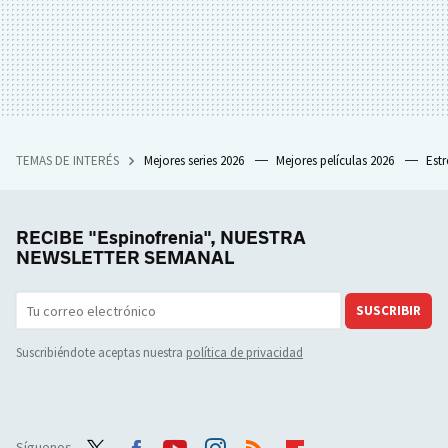
TEMAS DE INTERÉS
Mejores series 2026
Mejores películas 2026
Est
RECIBE "Espinofrenia", NUESTRA
NEWSLETTER SEMANAL
SUSCRIBIR
Suscribiéndote aceptas nuestra
política de privacidad
Síguenos