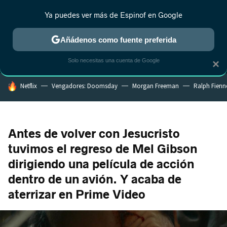
Ya puedes ver más de Espinof en Google
MENÚ
NUEVO
Añádenos como fuente preferida
CRÍTICA
ESTRENOS
REALITY
ANIME
RANKINGS CINE
RA
Solo necesitas una cuenta de Google
×
HOY SE HABLA DE
Netflix
Vengadores: Doomsday
Morgan Freeman
Ralph Fienn
Antes de volver con Jesucristo
tuvimos el regreso de Mel Gibson
dirigiendo una película de acción
dentro de un avión. Y acaba de
aterrizar en Prime Video