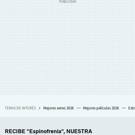
TEMAS DE INTERÉS
Mejores series 2026
Mejores películas 2026
Est
RECIBE "Espinofrenia", NUESTRA