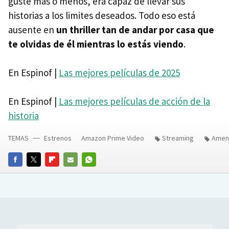
guste más o menos, era capaz de llevar sus
historias a los limites deseados. Todo eso está
ausente en
un thriller tan de andar por casa que
te olvidas de él mientras lo estás viendo
.
En Espinof |
Las mejores películas de 2025
En Espinof |
Las mejores películas de acción de la
historia
TEMAS
Estrenos
Amazon Prime Video
Streaming
Amena
FACEBOOK
TWITTER
FLIPBOARD
E-
WHATSAPP
MAIL