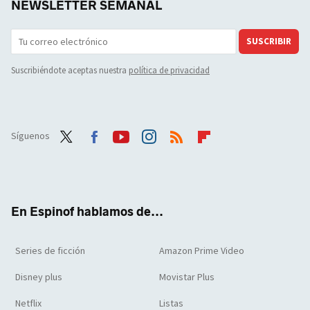
NEWSLETTER SEMANAL
SUSCRIBIR
Suscribiéndote aceptas nuestra
política de privacidad
Síguenos
Twit
Face
Yout
Inst
RSS
Flip
ter
boo
ube
agra
boar
k
m
d
En Espinof hablamos de...
Series de ficción
Amazon Prime Video
Disney plus
Movistar Plus
Netflix
Listas