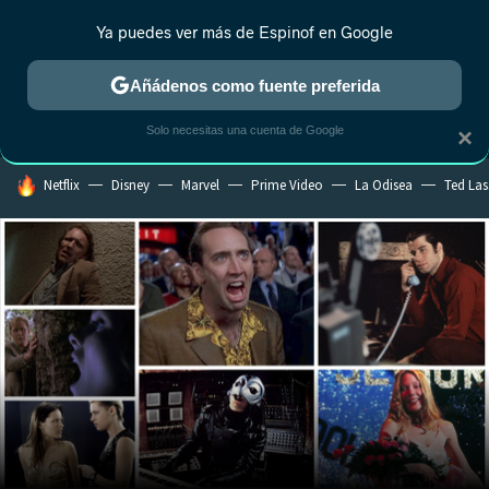
Ya puedes ver más de Espinof en Google
MENÚ
NUEVO
Añádenos como fuente preferida
CRÍTICA
ESTRENOS
REALITY
ANIME
RANKINGS CINE
RA
Solo necesitas una cuenta de Google
×
HOY SE HABLA DE
Netflix
Disney
Marvel
Prime Video
La Odisea
Ted La