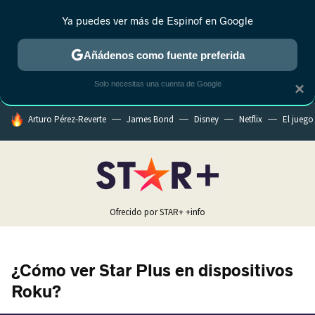
Ya puedes ver más de Espinof en Google
MENÚ
NUEVO
Añádenos como fuente preferida
CRÍTICA
ESTRENOS
REALITY
ANIME
RANKINGS CINE
RA
Solo necesitas una cuenta de Google
×
HOY SE HABLA DE
Arturo Pérez-Reverte
James Bond
Disney
Netflix
El juego
Ofrecido por STAR+
+info
¿Cómo ver Star Plus en dispositivos
Roku?