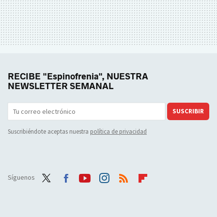
RECIBE "Espinofrenia", NUESTRA
NEWSLETTER SEMANAL
SUSCRIBIR
Suscribiéndote aceptas nuestra
política de privacidad
Síguenos
Twit
Face
Yout
Inst
RSS
Flip
ter
boo
ube
agra
boar