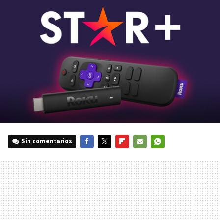
Sin comentarios
FACEBOOK
TWITTER
FLIPBOARD
E-
WHATSAPP
MAIL