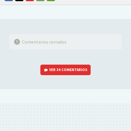
FACEBOOK
TWITTER
FLIPBOARD
E-
WHATSAPP
MAIL
Comentarios cerrados
VER
34 COMENTARIOS