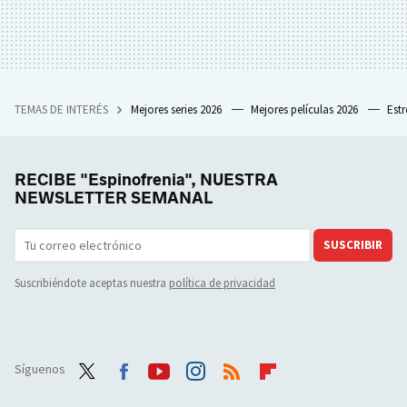
TEMAS DE INTERÉS
Mejores series 2026
Mejores películas 2026
Est
RECIBE "Espinofrenia", NUESTRA
NEWSLETTER SEMANAL
SUSCRIBIR
Suscribiéndote aceptas nuestra
política de privacidad
Síguenos
Twit
Face
Yout
Inst
RSS
Flip