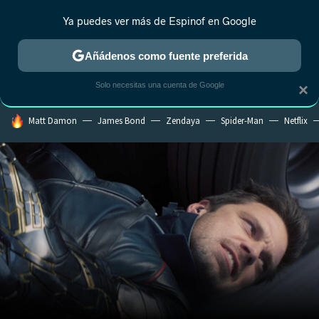
Ya puedes ver más de Espinof en Google
CRÍTICA
ESTRENOS
REALITY
ANIME
RANKINGS CINE
RA
Añádenos como fuente preferida
Solo necesitas una cuenta de Google
×
HOY SE HABLA DE
Matt Damon
James Bond
Zendaya
Spider-Man
Netflix