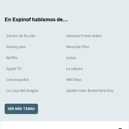
ter
boo
ube
agra
boar
k
m
d
En Espinof hablamos de...
Series de ficción
Amazon Prime Video
Disney plus
Movistar Plus
Netflix
Listas
Apple TV
La odisea
Cine español
HBO Max
La casa del dragón
Spider-man: Brand New Day
VER MÁS TEMAS