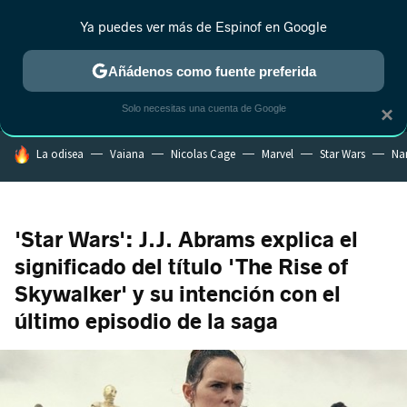
Ya puedes ver más de Espinof en Google
MENÚ
NUEVO
Añádenos como fuente preferida
CRÍTICA
ESTRENOS
REALITY
ANIME
RANKINGS CINE
RA
Solo necesitas una cuenta de Google
×
HOY SE HABLA DE
La odisea
Vaiana
Nicolas Cage
Marvel
Star Wars
Na
'Star Wars': J.J. Abrams explica el
significado del título 'The Rise of
Skywalker' y su intención con el
último episodio de la saga