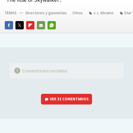
TEMAS
Directores y guionistas
Otros
J.J. Abrams
Star
FACEBOOK
TWITTER
FLIPBOARD
E-
WHATSAPP
MAIL
Comentarios cerrados
VER
32 COMENTARIOS