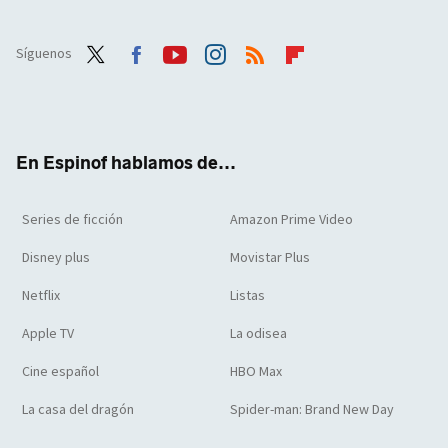
Síguenos
Twit
Face
Yout
Inst
RSS
Flip
ter
boo
ube
agra
boar
k
m
d
En Espinof hablamos de...
Series de ficción
Amazon Prime Video
Disney plus
Movistar Plus
Netflix
Listas
Apple TV
La odisea
Cine español
HBO Max
La casa del dragón
Spider-man: Brand New Day