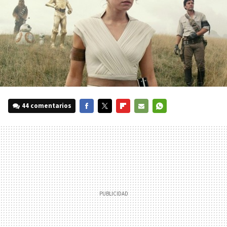
44 comentarios
FACEBOOK
TWITTER
FLIPBOARD
E-
WHATSAPP
MAIL