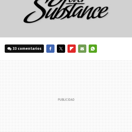
33 comentarios
FACEBOOK
TWITTER
FLIPBOARD
E-
WHATSAPP
MAIL