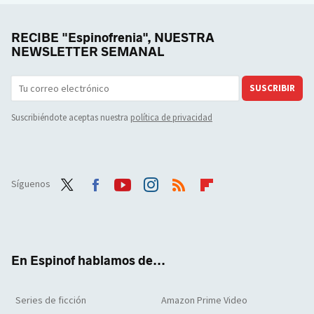
RECIBE "Espinofrenia", NUESTRA
NEWSLETTER SEMANAL
SUSCRIBIR
Suscribiéndote aceptas nuestra
política de privacidad
Síguenos
Twit
Face
Yout
Inst
RSS
Flip
ter
boo
ube
agra
boar
k
m
d
En Espinof hablamos de...
Series de ficción
Amazon Prime Video