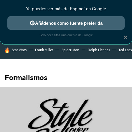
Ya puedes ver más de Espinof en Google
CRÍTICA
ESTRENOS
REALITY
ANIME
RANKINGS CINE
RA
Añádenos como fuente preferida
Solo necesitas una cuenta de Google
×
HOY SE HABLA DE
Star Wars
Frank Miller
Spider-Man
Ralph Fiennes
Ted Las
Formalismos