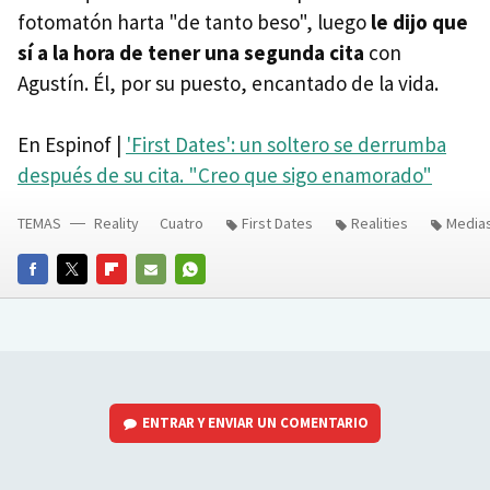
fotomatón harta "de tanto beso", luego
le dijo que
sí a la hora de tener una segunda cita
con
Agustín. Él, por su puesto, encantado de la vida.
En Espinof |
'First Dates': un soltero se derrumba
después de su cita. "Creo que sigo enamorado"
TEMAS
Reality
Cuatro
First Dates
Realities
Media
FACEBOOK
TWITTER
FLIPBOARD
E-
WHATSAPP
MAIL
ENTRAR Y ENVIAR UN COMENTARIO