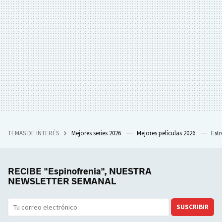
TEMAS DE INTERÉS
Mejores series 2026
Mejores películas 2026
Est
RECIBE "Espinofrenia", NUESTRA
NEWSLETTER SEMANAL
SUSCRIBIR