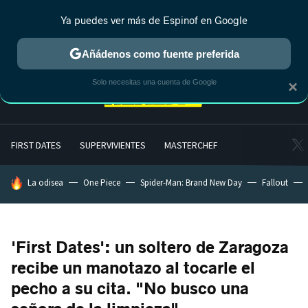
Ya puedes ver más de Espinof en Google
MENÚ
NUEVO
Añádenos como fuente preferida
Solo necesitas una cuenta de Google
×
FIRST DATES
SUPERVIVIENTES
MASTERCHEF
HOY SE HABLA DE
La odisea
One Piece
Spider-Man: Brand New Day
Fallout
'First Dates': un soltero de Zaragoza
recibe un manotazo al tocarle el
pecho a su cita. "No busco una