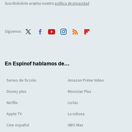
Suscribiéndote aceptas nuestra
política de privacidad
Síguenos
Twit
Face
Yout
Inst
RSS
Flip
ter
boo
ube
agra
boar
k
m
d
En Espinof hablamos de...
Series de ficción
Amazon Prime Video
Disney plus
Movistar Plus
Netflix
Listas
Apple TV
La odisea
Cine español
HBO Max