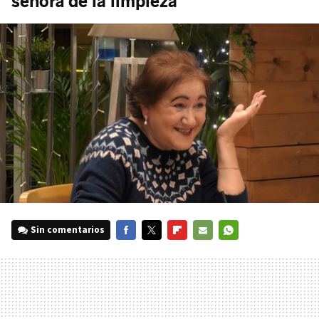
señora de la limpieza"
Sin comentarios
FACEBOOK
TWITTER
FLIPBOARD
E-
WHATSAPP
MAIL