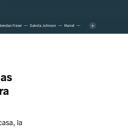
Brendan Fraser
Dakota Johnson
Marvel
las
ra
casa, la