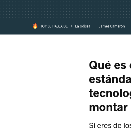
HOY SE HABLA DE
La odisea
James Cameron
Tom Cruise
La Momia
Qué es 
estánda
tecnolo
montar 
Si eres de lo