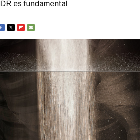
HDR es fundamental
ACEBOOK
TWITTER
FLIPBOARD
E-
MAIL