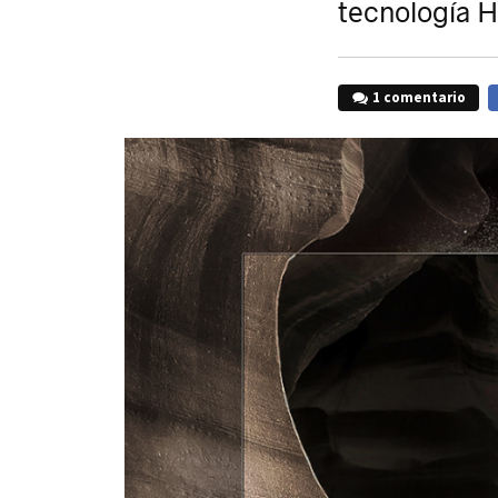
tecnología 
1 comentario
F