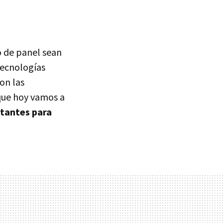
o de panel sean
 tecnologías
on las
 que hoy vamos a
rtantes para