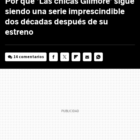
Por qué 'Las chicas Gilmore' sigue
siendo una serie imprescindible
dos décadas después de su
estreno
14 comentarios
FACEBOOK
TWITTER
FLIPBOARD
E-
WHATSAPP
MAIL