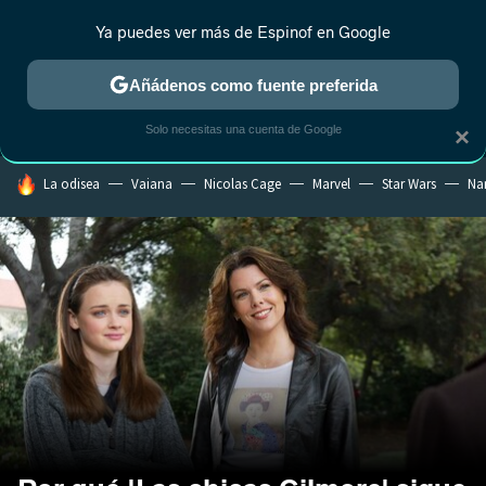
Ya puedes ver más de Espinof en Google
MENÚ
NUEVO
Añádenos como fuente preferida
CRÍTICA
ESTRENOS
REALITY
ANIME
RANKINGS CINE
RA
Solo necesitas una cuenta de Google
×
HOY SE HABLA DE
La odisea
Vaiana
Nicolas Cage
Marvel
Star Wars
Na