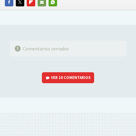
FACEBOOK
TWITTER
FLIPBOARD
E-
WHATSAPP
MAIL
Comentarios cerrados
VER
10 COMENTARIOS