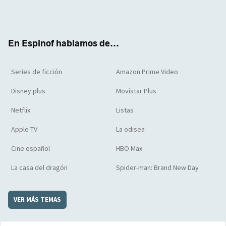
Twit
Face
Yout
Inst
RSS
Flip
ter
boo
ube
agra
boar
k
m
d
En Espinof hablamos de...
Series de ficción
Amazon Prime Video
Disney plus
Movistar Plus
Netflix
Listas
Apple TV
La odisea
Cine español
HBO Max
La casa del dragón
Spider-man: Brand New Day
VER MÁS TEMAS