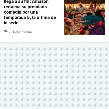
llega a su fin: Amazon
renueva su premiada
comedia por una
temporada 5, la última de
la serie
COMENTARIOS
0
HACE 4 AÑOS