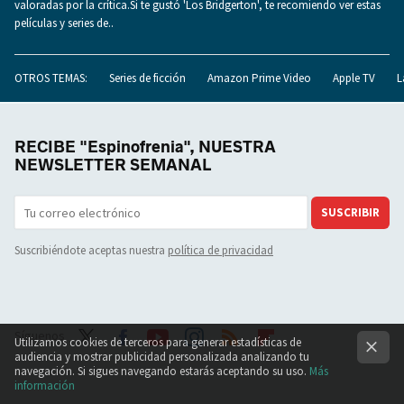
valoradas por la crítica.Si te gustó 'Los Bridgerton', te recomiendo ver estas
películas y series de..
OTROS TEMAS:
Series de ficción
Amazon Prime Video
Apple TV
L
RECIBE "Espinofrenia", NUESTRA
NEWSLETTER SEMANAL
SUSCRIBIR
Suscribiéndote aceptas nuestra
política de privacidad
Síguenos
Utilizamos cookies de terceros para generar estadísticas de
audiencia y mostrar publicidad personalizada analizando tu
Twit
Face
Yout
Inst
RSS
Flip
navegación. Si sigues navegando estarás aceptando su uso.
Más
información
ter
boo
ube
agra
boar