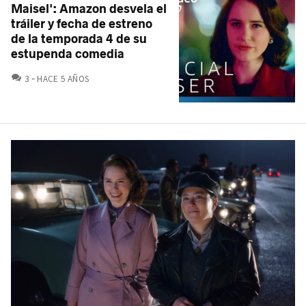
Maisel': Amazon desvela el
tráiler y fecha de estreno
de la temporada 4 de su
estupenda comedia
COMENTARIOS
3
HACE 5 AÑOS