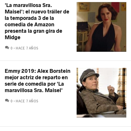
'La maravillosa Sra.
Maisel': el nuevo tráiler de
la temporada 3 de la
comedia de Amazon
presenta la gran gira de
Midge
COMENTARIOS
0
HACE 7 AÑOS
Emmy 2019: Alex Borstein
mejor actriz de reparto en
serie de comedia por 'La
maravillosa Sra. Maisel'
COMENTARIOS
0
HACE 7 AÑOS