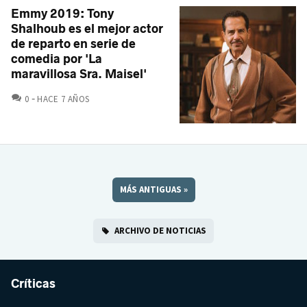
Emmy 2019: Tony
Shalhoub es el mejor actor
de reparto en serie de
comedia por 'La
maravillosa Sra. Maisel'
COMENTARIOS
0
HACE 7 AÑOS
MÁS ANTIGUAS
»
ARCHIVO DE NOTICIAS
Críticas