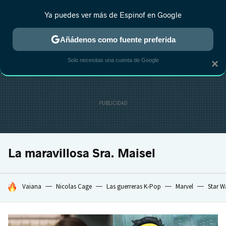
Ya puedes ver más de Espinof en Google
MENÚ
NUEVO
Añádenos como fuente preferida
CRÍTICA
ESTRENOS
REALITY
ANIME
RANKINGS CINE
RA
Solo necesitas una cuenta de Google
×
La maravillosa Sra. Maisel
HOY SE HABLA DE
Vaiana
Nicolas Cage
Las guerreras K-Pop
Marvel
Star W