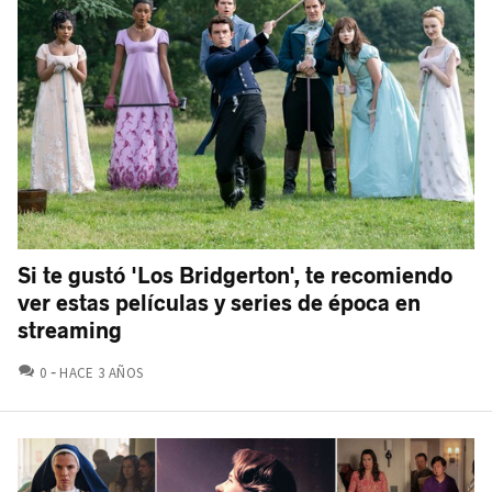
Si te gustó 'Los Bridgerton', te recomiendo
ver estas películas y series de época en
streaming
COMENTARIOS
0
HACE 3 AÑOS