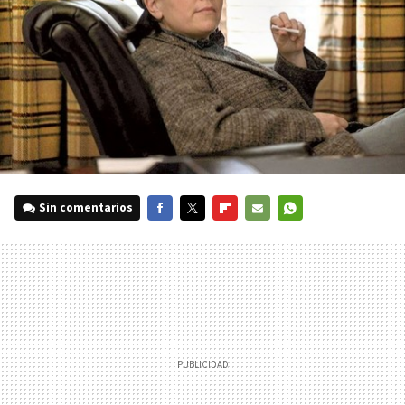
Sin comentarios
FACEBOOK
TWITTER
FLIPBOARD
E-
WHATSAPP
MAIL