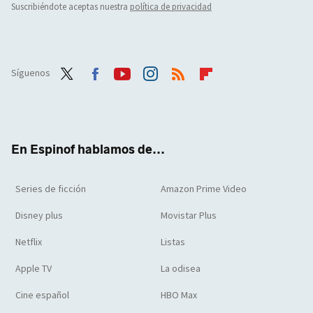
Suscribiéndote aceptas nuestra
política de privacidad
Síguenos
Twit
Face
Yout
Inst
RSS
Flip
ter
boo
ube
agra
boar
k
m
d
En Espinof hablamos de...
Series de ficción
Amazon Prime Video
Disney plus
Movistar Plus
Netflix
Listas
Apple TV
La odisea
Cine español
HBO Max