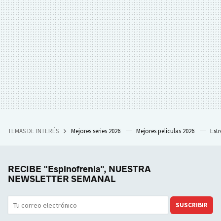
TEMAS DE INTERÉS
Mejores series 2026
Mejores películas 2026
Est
RECIBE "Espinofrenia", NUESTRA
NEWSLETTER SEMANAL
SUSCRIBIR