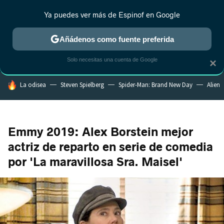
Ya puedes ver más de Espinof en Google
CRÍTICA
ESTRENOS
REALITY
ANIME
RANKINGS CINE
RA
Añádenos como fuente preferida
Solo necesitas una cuenta de Google
×
HOY SE HABLA DE
La odisea
Steven Spielberg
Spider-Man: Brand New Day
Alien
Emmy 2019: Alex Borstein mejor
actriz de reparto en serie de comedia
por 'La maravillosa Sra. Maisel'