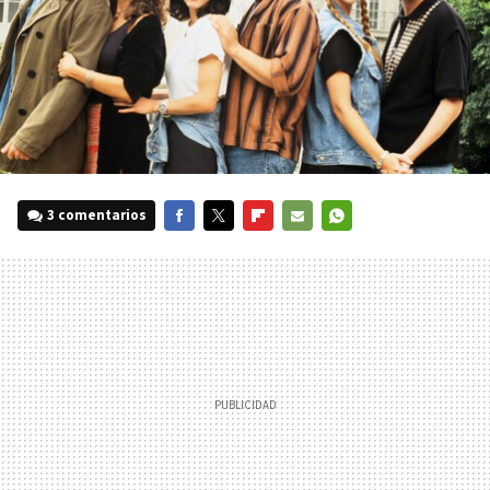
3 comentarios
FACEBOOK
TWITTER
FLIPBOARD
E-
WHATSAPP
MAIL