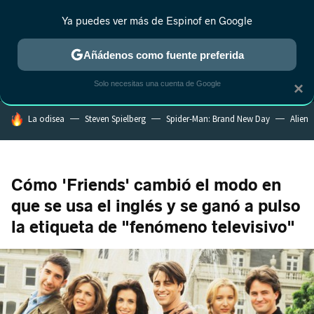
Ya puedes ver más de Espinof en Google
MENÚ
NUEVO
Añádenos como fuente preferida
CRÍTICA
ESTRENOS
REALITY
ANIME
RANKINGS CINE
RA
Solo necesitas una cuenta de Google
×
HOY SE HABLA DE
La odisea
Steven Spielberg
Spider-Man: Brand New Day
Alien
Cómo 'Friends' cambió el modo en
que se usa el inglés y se ganó a pulso
la etiqueta de "fenómeno televisivo"