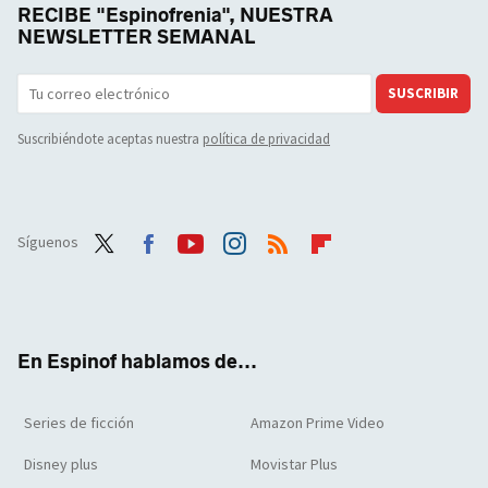
RECIBE "Espinofrenia", NUESTRA
NEWSLETTER SEMANAL
SUSCRIBIR
Suscribiéndote aceptas nuestra
política de privacidad
Síguenos
Twit
Face
Yout
Inst
RSS
Flip
ter
boo
ube
agra
boar
k
m
d
En Espinof hablamos de...
Series de ficción
Amazon Prime Video
Disney plus
Movistar Plus