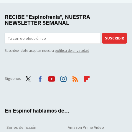
RECIBE "Espinofrenia", NUESTRA
NEWSLETTER SEMANAL
SUSCRIBIR
Suscribiéndote aceptas nuestra
política de privacidad
Síguenos
Twit
Face
Yout
Inst
RSS
Flip
ter
boo
ube
agra
boar
k
m
d
En Espinof hablamos de...
Series de ficción
Amazon Prime Video