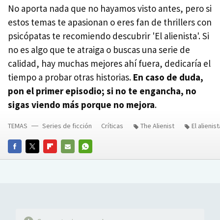
No aporta nada que no hayamos visto antes, pero si
estos temas te apasionan o eres fan de thrillers con
psicópatas te recomiendo descubrir 'El alienista'. Si
no es algo que te atraiga o buscas una serie de
calidad, hay muchas mejores ahí fuera, dedicaría el
tiempo a probar otras historias.
En caso de duda,
pon el primer episodio; si no te engancha, no
sigas viendo más porque no mejora
.
TEMAS
Series de ficción
Críticas
The Alienist
El alienist
FACEBOOK
TWITTER
FLIPBOARD
E-
WHATSAPP
MAIL