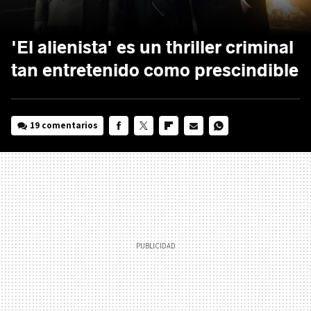
'El alienista' es un thriller criminal
tan entretenido como prescindible
19 comentarios
FACEBOOK
TWITTER
FLIPBOARD
E-
WHATSAPP
MAIL