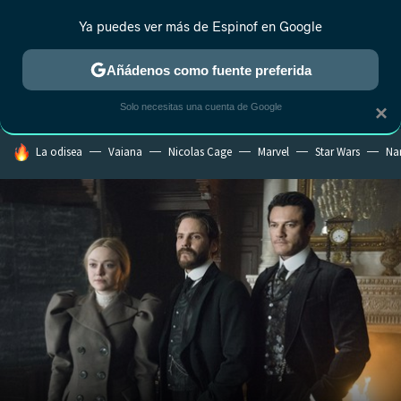
Ya puedes ver más de Espinof en Google
CRÍTICA
ESTRENOS
REALITY
ANIME
RANKINGS CINE
RA
Añádenos como fuente preferida
Solo necesitas una cuenta de Google
×
HOY SE HABLA DE
La odisea
Vaiana
Nicolas Cage
Marvel
Star Wars
Na