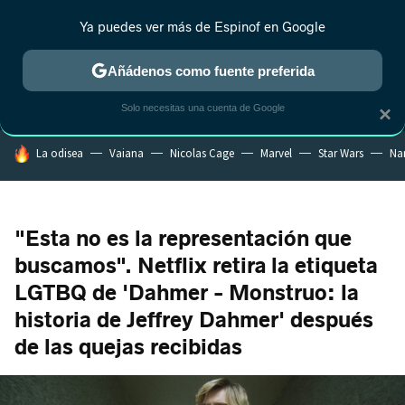
Ya puedes ver más de Espinof en Google
MENÚ
NUEVO
Añádenos como fuente preferida
CRÍTICA
ESTRENOS
REALITY
ANIME
RANKINGS CINE
RA
Solo necesitas una cuenta de Google
×
HOY SE HABLA DE
La odisea
Vaiana
Nicolas Cage
Marvel
Star Wars
Na
"Esta no es la representación que
buscamos". Netflix retira la etiqueta
LGTBQ de 'Dahmer - Monstruo: la
historia de Jeffrey Dahmer' después
de las quejas recibidas