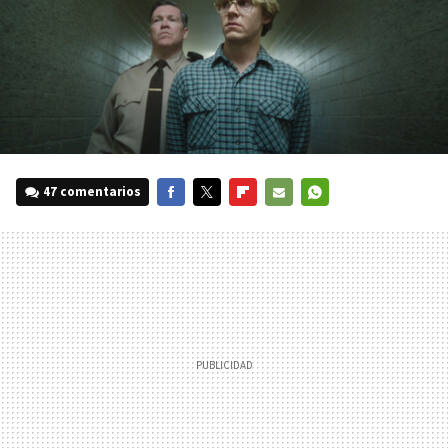
47 comentarios
FACEBOOK
TWITTER
FLIPBOARD
E-
WHATSAPP
MAIL