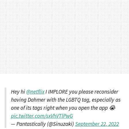
Hey hi
@netflix
I IMPLORE you please reconsider
having Dahmer with the LGBTQ tag, especially as
one of its tags right when you open the app 😭
pic.twitter.com/sxVhVTlPwG
— Pantastically (@Sinuzaki)
September 22, 2022