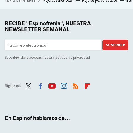
TEMAS DE INTERÉS
Mejores series 2026
Mejores películas 2026
Est
RECIBE "Espinofrenia", NUESTRA
NEWSLETTER SEMANAL
SUSCRIBIR
Suscribiéndote aceptas nuestra
política de privacidad
Síguenos
Twit
Face
Yout
Inst
RSS
Flip
ter
boo
ube
agra
boar
k
m
d
En Espinof hablamos de...