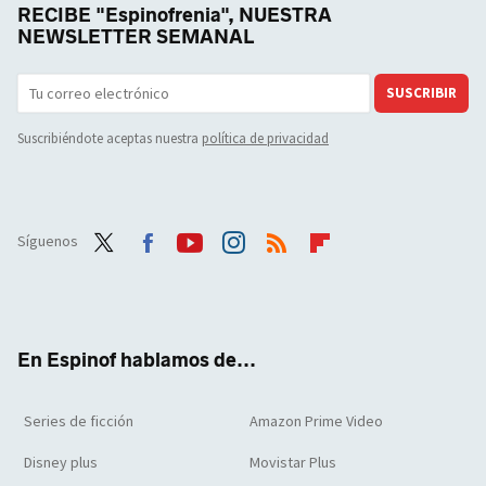
RECIBE "Espinofrenia", NUESTRA
NEWSLETTER SEMANAL
SUSCRIBIR
Suscribiéndote aceptas nuestra
política de privacidad
Síguenos
Twit
Face
Yout
Inst
RSS
Flip
ter
boo
ube
agra
boar
k
m
d
En Espinof hablamos de...
Series de ficción
Amazon Prime Video
Disney plus
Movistar Plus