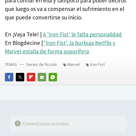
para confiar en ella y tampoco para poder deciros
que luego os va a compensar el sufrimiento en el
que puede convertirse su inicio.
En ¡Vaya Tele! |
A 'Iron Fist' le falta personalidad
En Blogdecine |
‘Iron Fist’, la burbuja Netflix y
Marvel estalla de forma soporífera
TEMAS
Series de ficción
Marvel
Iron Fist
FACEBOOK
TWITTER
FLIPBOARD
E-
WHATSAPP
MAIL
Comentarios cerrados