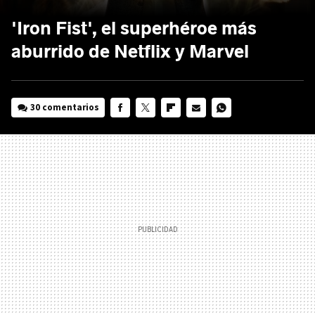
'Iron Fist', el superhéroe más
aburrido de Netflix y Marvel
30 comentarios
FACEBOOK
TWITTER
FLIPBOARD
E-
WHATSAPP
MAIL