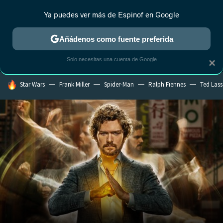
Ya puedes ver más de Espinof en Google
MENÚ
NUEVO
Añádenos como fuente preferida
CRÍTICA
ESTRENOS
REALITY
ANIME
RANKINGS CINE
RA
Solo necesitas una cuenta de Google
×
HOY SE HABLA DE
Star Wars
Frank Miller
Spider-Man
Ralph Fiennes
Ted Las