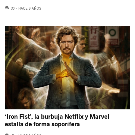
COMENTARIOS
30
HACE 9 AÑOS
‘Iron Fist’, la burbuja Netflix y Marvel
estalla de forma soporífera
COMENTARIOS