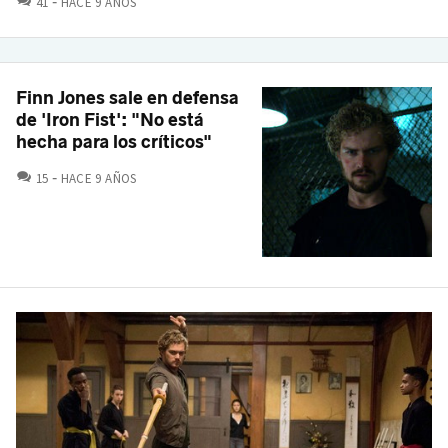
41
HACE 9 AÑOS
Finn Jones sale en defensa
de 'Iron Fist': "No está
hecha para los críticos"
COMENTARIOS
15
HACE 9 AÑOS