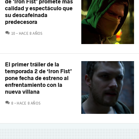
de 'Iron Fist' promete más
calidad y espectáculo que
su descafeinada
predecesora
COMENTARIOS
10
HACE 8 AÑOS
El primer tráiler de la
temporada 2 de ‘Iron Fist’
pone fecha de estreno al
enfrentamiento con la
nueva villana
COMENTARIOS
8
HACE 8 AÑOS