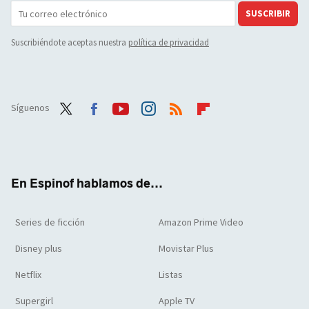
SUSCRIBIR
Suscribiéndote aceptas nuestra
política de privacidad
Síguenos
Twit
Face
Yout
Inst
RSS
Flip
ter
boo
ube
agra
boar
k
m
d
En Espinof hablamos de...
Series de ficción
Amazon Prime Video
Disney plus
Movistar Plus
Netflix
Listas
Supergirl
Apple TV