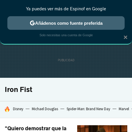
Ya puedes ver más de Espinof en Google
CRÍTICA
ESTRENOS
REALITY
ANIME
RANKINGS CINE
RA
Añádenos como fuente preferida
Solo necesitas una cuenta de Google
×
Iron Fist
HOY SE HABLA DE
Disney
Michael Douglas
Spider-Man: Brand New Day
Marvel
"Quiero demostrar que la