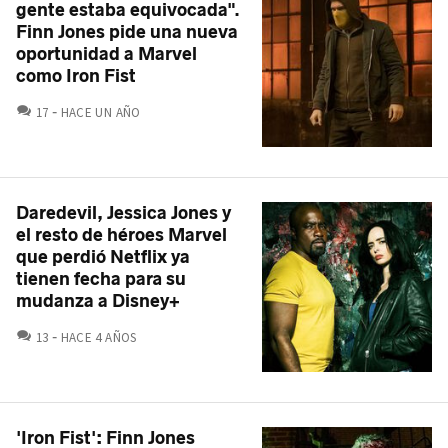
gente estaba equivocada".
Finn Jones pide una nueva
oportunidad a Marvel
como Iron Fist
COMENTARIOS
17
HACE UN AÑO
Daredevil, Jessica Jones y
el resto de héroes Marvel
que perdió Netflix ya
tienen fecha para su
mudanza a Disney+
COMENTARIOS
13
HACE 4 AÑOS
'Iron Fist': Finn Jones