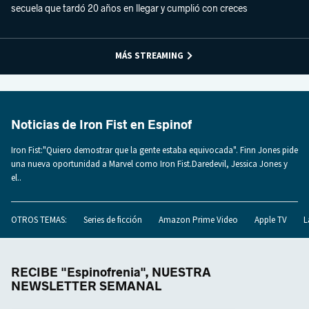
secuela que tardó 20 años en llegar y cumplió con creces
MÁS STREAMING
Noticias de Iron Fist en Espinof
Iron Fist:"Quiero demostrar que la gente estaba equivocada". Finn Jones pide
una nueva oportunidad a Marvel como Iron Fist.Daredevil, Jessica Jones y
el..
OTROS TEMAS:
Series de ficción
Amazon Prime Video
Apple TV
L
RECIBE "Espinofrenia", NUESTRA
NEWSLETTER SEMANAL