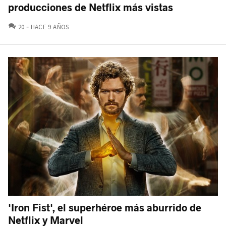
producciones de Netflix más vistas
COMENTARIOS
20
HACE 9 AÑOS
'Iron Fist', el superhéroe más aburrido de
Netflix y Marvel