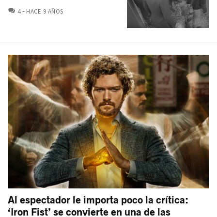
COMENTARIOS
4
HACE 9 AÑOS
Al espectador le importa poco la crítica:
‘Iron Fist’ se convierte en una de las