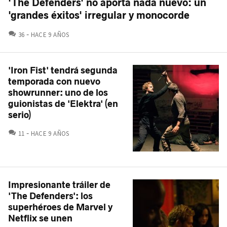
'The Defenders' no aporta nada nuevo: un
'grandes éxitos' irregular y monocorde
COMENTARIOS
36
HACE 9 AÑOS
'Iron Fist' tendrá segunda
temporada con nuevo
showrunner: uno de los
guionistas de 'Elektra' (en
serio)
COMENTARIOS
11
HACE 9 AÑOS
Impresionante tráiler de
'The Defenders': los
superhéroes de Marvel y
Netflix se unen