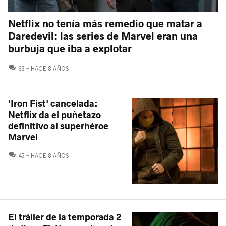
Netflix no tenía más remedio que matar a
Daredevil: las series de Marvel eran una
burbuja que iba a explotar
COMENTARIOS
33
HACE 8 AÑOS
'Iron Fist' cancelada:
Netflix da el puñetazo
definitivo al superhéroe
Marvel
COMENTARIOS
45
HACE 8 AÑOS
El tráiler de la temporada 2