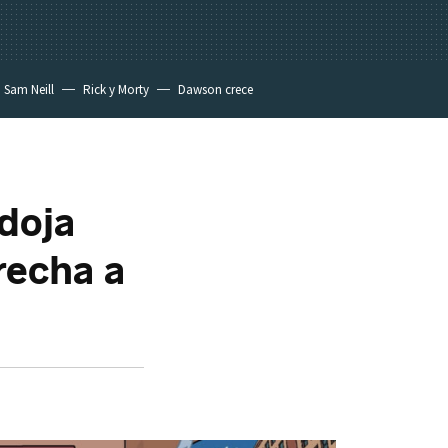
Sam Neill
Rick y Morty
Dawson crece
doja
recha a