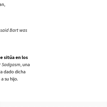
an,
 said Bart was
e sitúa en los
r
Sadgasm
, una
ra dado dicha
 su hijo.