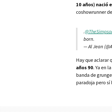
10 años) nació 
coshowrunner de 
.
@TheSimpso
born.
— Al Jean (@
Hay que aclarar 
años 90
. Ya en 
banda de grunge 
paradoja pero sí 