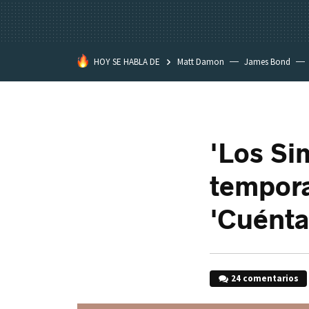
HOY SE HABLA DE
Matt Damon
James Bond
'Los Si
tempora
'Cuént
24 comentarios