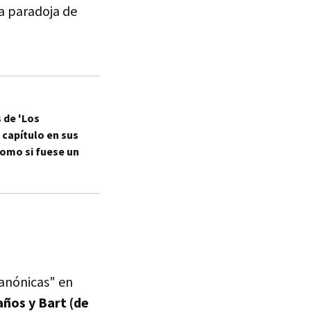
la paradoja de
 de 'Los
 capítulo en sus
como si fuese un
canónicas" en
ños y Bart (de