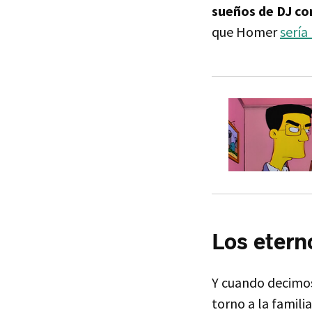
sueños de DJ con
que Homer
sería
Los etern
Y cuando decim
torno a la famil