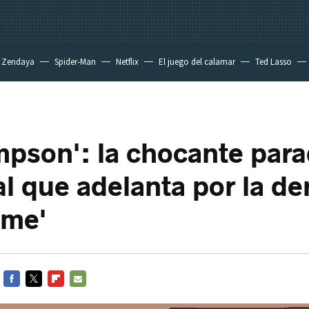
Zendaya
Spider-Man
Netflix
El juego del calamar
Ted Lasso
mpson': la chocante para
l que adelanta por la de
ame'
FACEBOOK
TWITTER
FLIPBOARD
E-