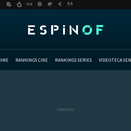
NIME
RANKINGS CINE
RANKINGS SERIES
VIDEOTECA SE