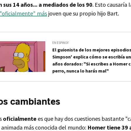
 sus 14 años... a mediados de los 90
. Esto causaría 
 "oficialmente" más
joven que su propio hijo Bart.
EN ESPINOF
El guionista de los mejores episodios
Simpson' explica cómo se escribía un
años dorados: "Si escribes a Homer 
perro, nunca lo harás mal"
os cambiantes
os
oficialmente
es que hay dos cuestiones bastante "
ia animada más conocida del mundo:
Homer tiene 39 a