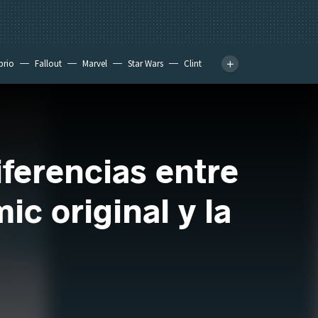
prio
Fallout
Marvel
Star Wars
Clint
ferencias entre
ic original y la