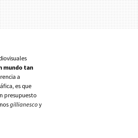
diovisuales
un mundo tan
erencia a
áfica, es que
 un presupuesto
enos
gillianesco
y