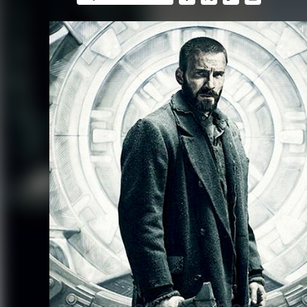
FACEBOOK
TWITTER
FLIPBOARD
E-
MAIL