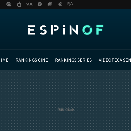
NIME
RANKINGS CINE
RANKINGS SERIES
VIDEOTECA SE