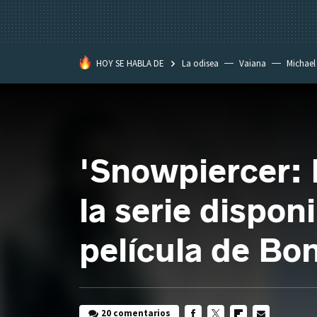
HOY SE HABLA DE
La odisea
Vaiana
Michael
Eastwood
'Snowpiercer: 
la serie disponi
película de Bo
20 comentarios