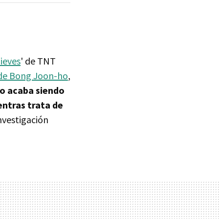
ieves
' de TNT
 de Bong Joon-ho
,
o acaba siendo
entras trata de
nvestigación