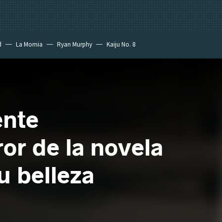
d
La Momia
Ryan Murphy
Kaiju No. 8
ente
ror de la novela
u belleza