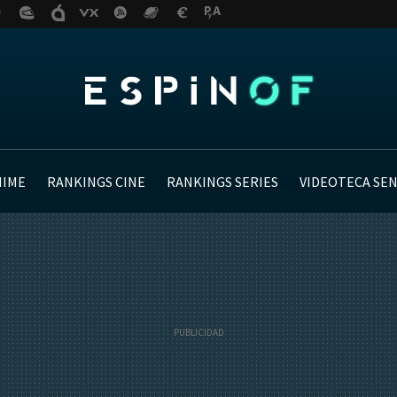
NIME
RANKINGS CINE
RANKINGS SERIES
VIDEOTECA SE