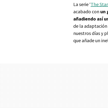
La serie ‘
The Sta
acabado con
un 
añadiendo así un
de la adaptación 
nuestros días y p
que añade un ine