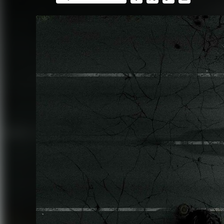
FACEBOOK
TWITTER
FLIPBOARD
E-
MAIL