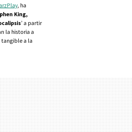
arzPlay
, ha
ephen King,
calipsis
’ a partir
 la historia a
 tangible a la