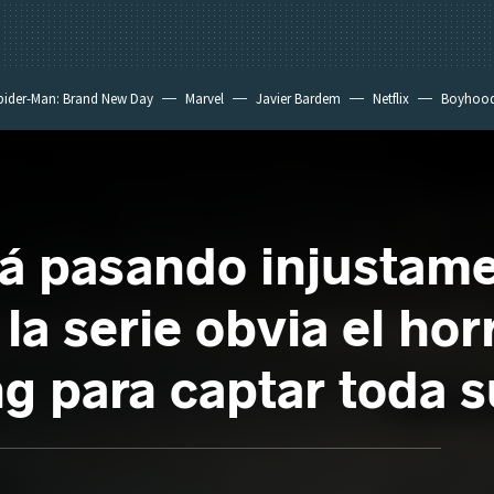
pider-Man: Brand New Day
Marvel
Javier Bardem
Netflix
Boyhoo
tá pasando injustam
la serie obvia el hor
g para captar toda s