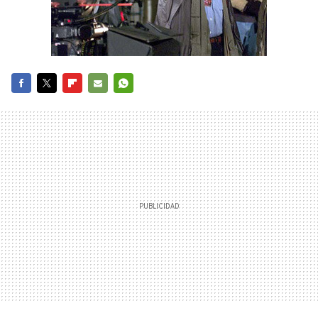
FACEBOOK
TWITTER
FLIPBOARD
E-
WHATSAPP
MAIL