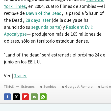
York Times
, en 2004, cuatro filmes de zombies —el
remake
de
Dawn of the Dead
, la parodia 'Shaun of
the Dead',
28 days later
(de la que ya se ha
anunciado su
segunda parte
) y
Resident Evil:
Apocalypse
— produjeron más de 165 millones de
dólares, sólo en territorio estadounidense.
'Land of the dead' será estrenada el próximo 24 de
junio en los EE.UU.
Ver |
Trailer
TEMAS
Estrenos
Zombies
George A. Romero
Land o
FACEBOOK
TWITTER
FLIPBOARD
E-
WHATSAPP
MAIL