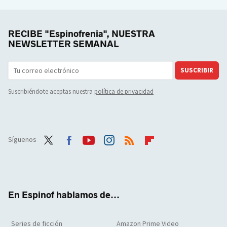
RECIBE "Espinofrenia", NUESTRA
NEWSLETTER SEMANAL
SUSCRIBIR
Suscribiéndote aceptas nuestra
política de privacidad
Síguenos
Twit
Face
Yout
Inst
RSS
Flip
ter
boo
ube
agra
boar
k
m
d
En Espinof hablamos de...
Series de ficción
Amazon Prime Video