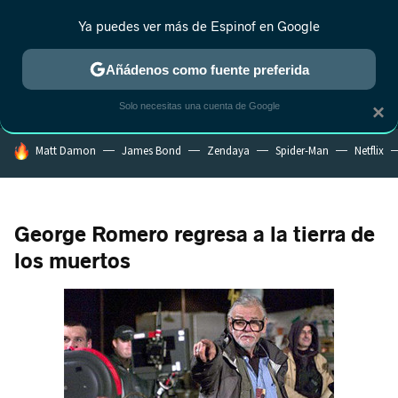
Ya puedes ver más de Espinof en Google
MENÚ
NUEVO
Añádenos como fuente preferida
CRÍTICA
ESTRENOS
REALITY
ANIME
RANKINGS CINE
RA
Solo necesitas una cuenta de Google
×
HOY SE HABLA DE
Matt Damon
James Bond
Zendaya
Spider-Man
Netflix
George Romero regresa a la tierra de
los muertos