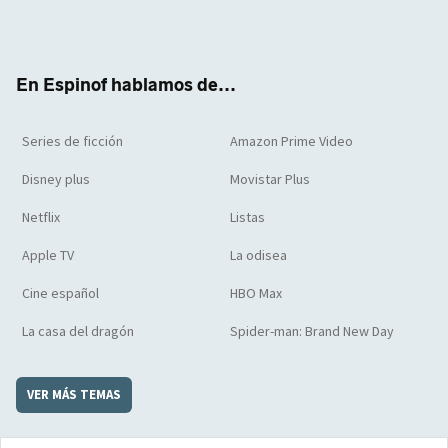
Twit
Face
Yout
Inst
RSS
Flip
ter
boo
ube
agra
boar
k
m
d
En Espinof hablamos de...
Series de ficción
Amazon Prime Video
Disney plus
Movistar Plus
Netflix
Listas
Apple TV
La odisea
Cine español
HBO Max
La casa del dragón
Spider-man: Brand New Day
VER MÁS TEMAS