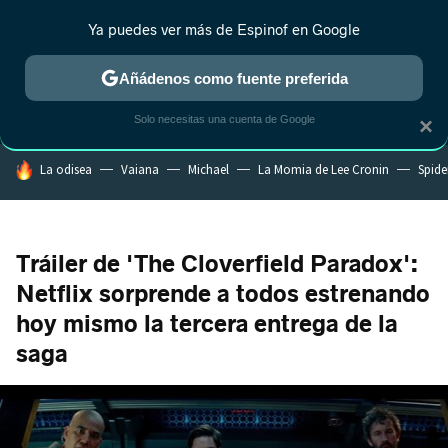
Ya puedes ver más de Espinof en Google
MENÚ
NUEVO
Añádenos como fuente preferida
CRÍTICA
ESTRENOS
REALITY
ANIME
RANKINGS CINE
RA
Solo necesitas una cuenta de Google
×
HOY SE HABLA DE
La odisea
Vaiana
Michael
La Momia de Lee Cronin
Spide
Tráiler de 'The Cloverfield Paradox':
Netflix sorprende a todos estrenando
hoy mismo la tercera entrega de la
saga