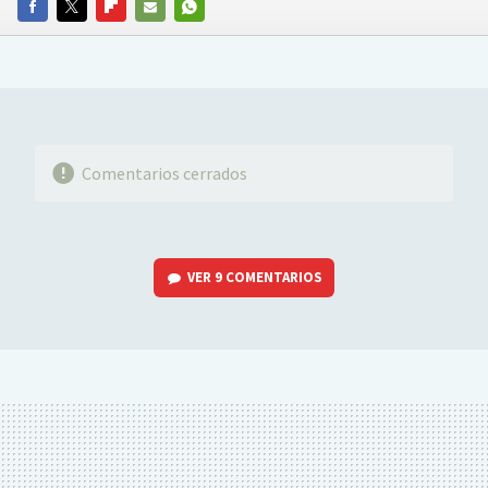
FACEBOOK
TWITTER
FLIPBOARD
E-
WHATSAPP
MAIL
Comentarios cerrados
VER
9 COMENTARIOS