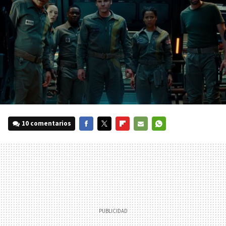
10 comentarios
FACEBOOK
TWITTER
FLIPBOARD
E-
WHATSAPP
MAIL