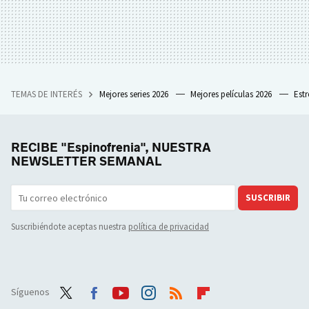
TEMAS DE INTERÉS
Mejores series 2026
Mejores películas 2026
Est
RECIBE "Espinofrenia", NUESTRA
NEWSLETTER SEMANAL
SUSCRIBIR
Suscribiéndote aceptas nuestra
política de privacidad
Síguenos