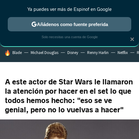
Ya puedes ver más de Espinof en Google
CRÍTICA
ESTRENOS
REALITY
ANIME
RANKINGS CINE
RA
Añádenos como fuente preferida
Solo necesitas una cuenta de Google
×
HOY SE HABLA DE
Blade
Michael Douglas
Disney
Renny Harlin
Netflix
R
A este actor de Star Wars le llamaron
la atención por hacer en el set lo que
todos hemos hecho: "eso se ve
genial, pero no lo vuelvas a hacer"