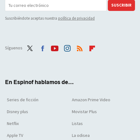
SUSCRIBIR
Suscribiéndote aceptas nuestra
política de privacidad
Síguenos
Twit
Face
Yout
Inst
RSS
Flip
ter
boo
ube
agra
boar
k
m
d
En Espinof hablamos de...
Series de ficción
Amazon Prime Video
Disney plus
Movistar Plus
Netflix
Listas
Apple TV
La odisea