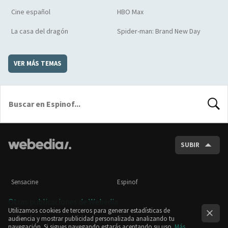
Cine español
HBO Max
La casa del dragón
Spider-man: Brand New Day
VER MÁS TEMAS
BUSCA
SUBIR
Sensacine
Espinof
Otras publicaciones de Webedia
Utilizamos cookies de terceros para generar estadísticas de
audiencia y mostrar publicidad personalizada analizando tu
navegación. Si sigues navegando estarás aceptando su uso.
Más