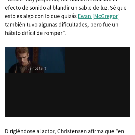
efecto de sonido al blandir un sable de luz. Sé que
esto es algo con lo que quizás
Ewan [McGregor]
también tuvo algunas dificultades, pero fue un
hábito difícil de romper".
Dirigiéndose al actor, Christensen afirma que "en