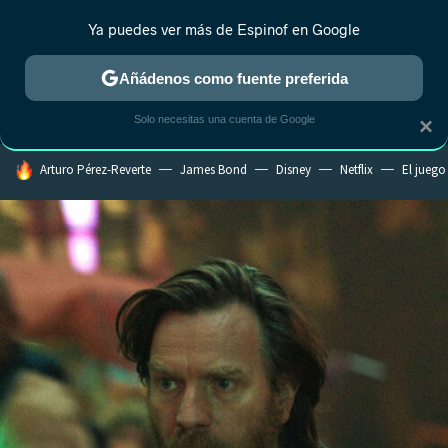
Ya puedes ver más de Espinof en Google
MENÚ
NUEVO
Añádenos como fuente preferida
CRÍTICA
ESTRENOS
REALITY
ANIME
RANKINGS CINE
RA
Solo necesitas una cuenta de Google
×
HOY SE HABLA DE
Arturo Pérez-Reverte
James Bond
Disney
Netflix
El juego