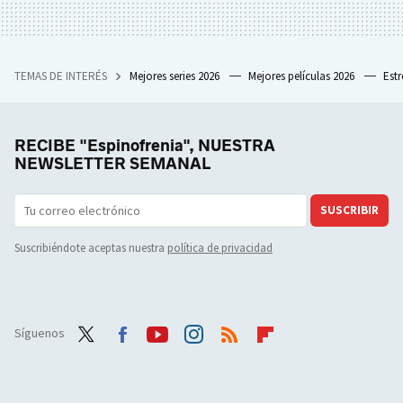
TEMAS DE INTERÉS
Mejores series 2026
Mejores películas 2026
Est
RECIBE "Espinofrenia", NUESTRA
NEWSLETTER SEMANAL
SUSCRIBIR
Suscribiéndote aceptas nuestra
política de privacidad
Síguenos
Twit
Face
Yout
Inst
RSS
Flip
ter
boo
ube
agra
boar