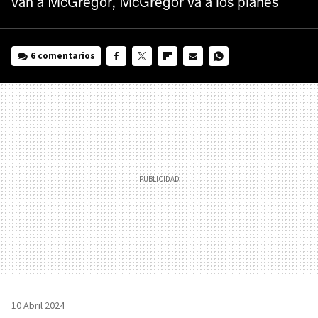
van a McGregor, McGregor va a los planes
6 comentarios
FACEBOOK
TWITTER
FLIPBOARD
E-
WHATSAPP
MAIL
10 Abril 2024