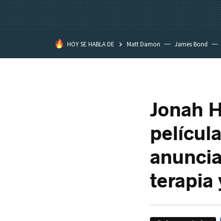
HOY SE HABLA DE
Matt Damon
James Bond
Jonah H
películ
anuncia
terapia