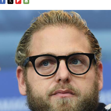
FACEBOOK
TWITTER
FLIPBOARD
E-
MAIL