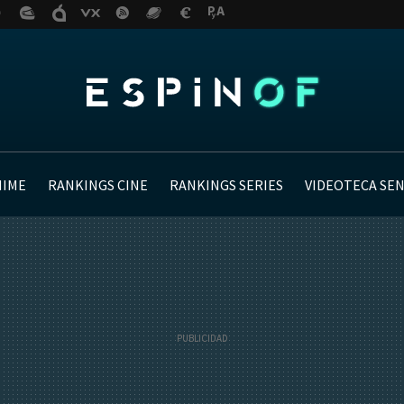
NIME
RANKINGS CINE
RANKINGS SERIES
VIDEOTECA SE