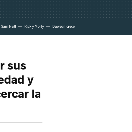
Sam Neill
Rick y Morty
Dawson crece
r sus
edad y
ercar la