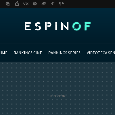
NIME
RANKINGS CINE
RANKINGS SERIES
VIDEOTECA SE