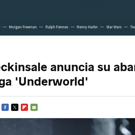
y
Morgan Freeman
Ralph Fiennes
Renny Harlin
Star Wars
Te
 New Day
ckinsale anuncia su ab
aga 'Underworld'
FACEBOOK
TWITTER
FLIPBOARD
E-
MAIL