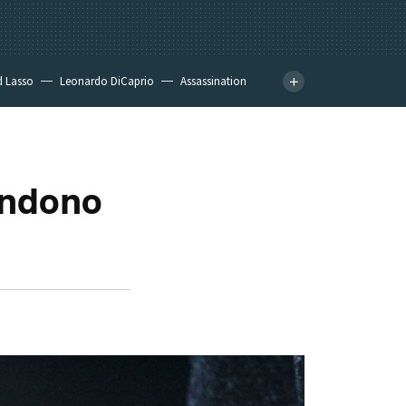
d Lasso
Leonardo DiCaprio
Assassination
andono