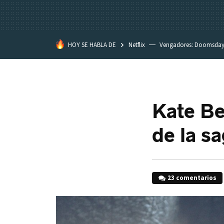
HOY SE HABLA DE
Netflix
Vengadores: Doomsda
Classroom
Spider-Man: Brand
Kate Be
de la s
23 comentarios