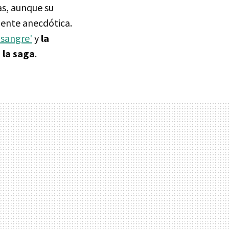
as, aunque su
nte anecdótica.
 sangre'
y
la
 la saga
.